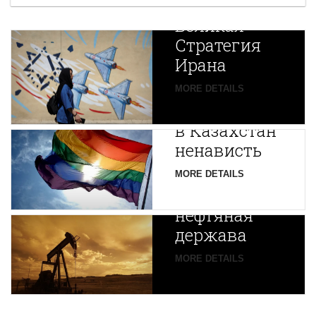
Новая
Великая
Стратегия
Ирана
Путин
MORE DETAILS
экспортирует
В
в Казахстан
Центральной
ненависть
Азии
зарождается
MORE DETAILS
новая
нефтяная
держава
MORE DETAILS