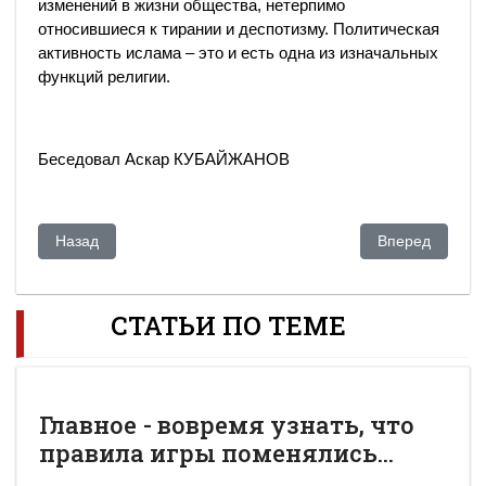
изменений в жизни общества, нетерпимо
относившиеся к тирании и деспотизму. Политическая
активность ислама – это и есть одна из изначальных
функций религии.
Беседовал Аскар КУБАЙЖАНОВ
Предыдущий: Почему в исламе нет экстремизма
Следующий: Ид
Назад
Вперед
СТАТЬИ ПО ТЕМЕ
Главное - вовремя узнать, что
правила игры поменялись...