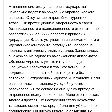
Нынешняя система управления государства
неизбежно ведет к вырождению управленческого
аппарата. Отсутствие открытой конкуренции,
тотальный протекционизм, уверенность в своей
безнаказанности и вседозволенности окончательно
развратили чиновничий аппарат и привели к
деградации. Власть уступает на информационном и
идеологическом фронте, потому что неспособна
прилагать интеллектуальные усилия. Запомнилось
высказывание одного из американских дипломатов:
«Во всем мире есть умные и глупые люди.
Специфика Казахстана в том, что чем выше
поднимаешь по властной лестнице, тем больше
встречаешь откровенных идиотов и негодяев». Если
раньше власть вызывала у людей чувство
разочарования, то сейчас на смену ему приходит
откровенное возмущение и гнев. Меня это тревожит.
Апогеем протестных настроений стало безумство
таразского смертника, средь бела дня убивавшего
полицейских. Он никому ничего не объяснял, не