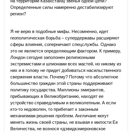
на территории Казахстана) звенья одной цепи?
Определенные силы намеренно дестабилизируют
регион?
Я не верю в подобные мифы. Несомненно, идет
геополитическая борьба – супердержавы расширяют
сферы влияния, соперничают спецслужбы. Однако
это не является определяющим фактором. К примеру,
Лондон сегодня заполонен религиозными
экстремистами и шпионами всех мастей, но никому из
них и в голову не придет добиваться насильственного
свержения власти. Почему? Потому что абсолютное
большинство граждан этой страны поддерживают
политику государства. Миллионы эмигрантов,
прибывающих в Великобританию, находят ее
устройство справедливым и великолепным. А если
кто-то недоволен, то прибегает к законным
механизмам решения проблем. Англичане могут
менять жизнь своей страны, не взывая к милости Ее
Величества, не вознося «дэвидкэмероновское