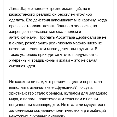
Лама Шариф человек трезвомыслящий, но в
казахстанских реалиях он бессилен что-либо
сделать. Его действия напоминают мне картину, когда
врача заставляют лечить больного человека, но
запрещают пользоваться скальпелем и
антибиотиками. Прогнать Абсаттара Дербисали он не
в силах, разоблачить религиозную мафию никто не
позволит – слишком много денег там крутится. В
таких условиях приходится что-то придумывать.
Умеренный, традиционный ислам – это не самая
смешная идея.
Не кажется ли вам, что религия в целом перестала
выполнять изначальные «функции»? По сути,
христианство стало брендом, жупелом для Западного
мира, а ислам – политическим течением и новым
социальным миропорядком. Не стали ли мусульмане
заложниками социально-политических игр и амбиций
некоторых духовных лидеров?