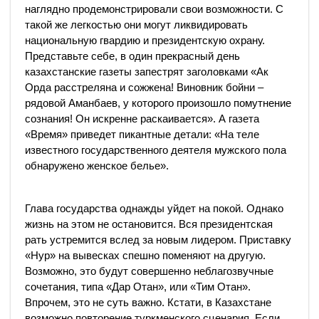
наглядно продемонстрировали свои возможности. С
такой же легкостью они могут ликвидировать
национальную гвардию и президентскую охрану.
Представьте себе, в один прекрасный день
казахстанские газеты запестрят заголовками «Ак
Орда расстреляна и сожжена! Виновник бойни –
рядовой Аманбаев, у которого произошло помутнение
сознания! Он искренне раскаивается». А газета
«Время» приведет пикантные детали: «На теле
известного государственного деятеля мужского пола
обнаружено женское белье».
Глава государства однажды уйдет на покой. Однако
жизнь на этом не остановится. Вся президентская
рать устремится вслед за новым лидером. Приставку
«Нур» на вывесках спешно поменяют на другую.
Возможно, это будут совершенно неблагозвучные
сочетания, типа «Дар Отан», или «Тим Отан».
Впрочем, это не суть важно. Кстати, в Казахстане
возможно повторение туркменского сценария. Если