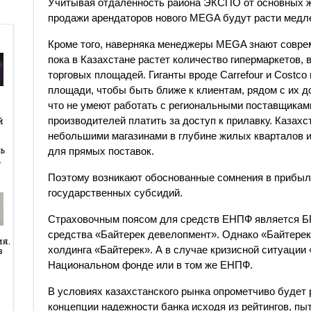
Учитывая отдаленность района ЭКСПО от основных ж
продажи арендаторов нового MEGA будут расти медл
Кроме того, наверняка менеджеры MEGA знают совре
пока в Казахстане растет количество гипермаркетов, 
торговых площадей. Гиганты вроде Carrefour и Costc
площади, чтобы быть ближе к клиентам, рядом с их д
что не умеют работать с региональными поставщикам
й
производителей платить за доступ к прилавку. Казах
й
небольшими магазинами в глубине жилых кварталов и
ь
для прямых поставок.
…
Поэтому возникают обоснованные сомнения в прибыл
государственных субсидий.
Страховочным поясом для средств ЕНПФ является БРК
средства «Байтерек девелопмент». Однако «Байтерек
ия.
холдинга «Байтерек». А в случае кризисной ситуации 
в
Национальном фонде или в том же ЕНПФ.
В условиях казахстанского рынка опрометчиво будет
концепции надежности банка исходя из рейтингов, пы