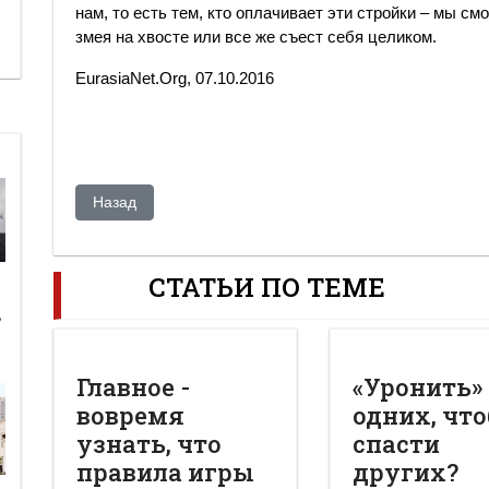
нам, то есть тем, кто оплачивает эти стройки – мы с
змея на хвосте или все же съест себя целиком.
EurasiaNet.Org, 07.10.2016
Предыдущий: Diplomat: Скатертью дорога? Тони Блэр 
Назад
СТАТЬИ ПО ТЕМЕ
ь
Главное -
«Уронить»
вовремя
одних, чт
узнать, что
спасти
правила игры
других?