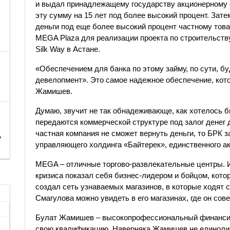
и выдал принадлежащему государству акционерному 
эту сумму на 15 лет под более высокий процент. Зат
деньги под еще более высокий процент частному тов
MEGA Plaza для реализации проекта по строительств
Silk Way в Астане.
«Обеспечением для банка по этому займу, по сути, бу
девелопмент». Это самое надежное обеспечение, кото
Жамишев.
Думаю, звучит не так обнадеживающе, как хотелось б
передаются коммерческой структуре под залог денег 
частная компания не сможет вернуть деньги, то БРК 
,
управляющего холдинга «Байтерек», единственного а
MEGA – отличные торгово-развлекательные центры. 
кризиса показал себя бизнес-лидером и бойцом, кото
создал сеть узнаваемых магазинов, в которые ходят с
Смагулова можно увидеть в его магазинах, где он сове
Булат Жамишев – высокопрофессиональный финансист
свою квалификацию. Наверняка Жамишев не единоли