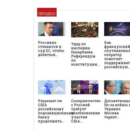
ПРОЦЕСС
Россияне
Как
Удар по
стекаются в
французски
наследию
суд ЕС, чтобы
спутниковы
Назарбаева.
добиться…
оператор
Референдум
помогает
по
поддерживат
конституции…
российскую
Разрешат ли
Соперничество
Десоветизац
США
с Россией
Из-за войны 
российскому
требует
Украине
подсанкционному
возобновления
Москва
банку
участия
теряет…
продолжить…
США…