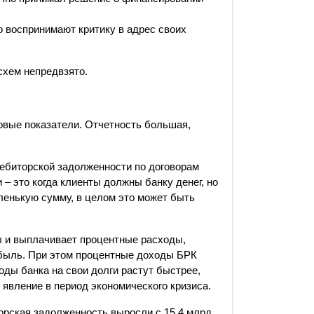
 воспринимают критику в адрес своих
схем непредвзято.
овые показатели. Отчетность большая,
дебиторской задолженности по договорам
– это когда клиенты должны банку денег, но
ленькую сумму, в целом это может быть
 и выплачивает процентные расходы,
быль. При этом процентные доходы БРК
ходы банка на свои долги растут быстрее,
 явление в период экономического кризиса.
орская задолженность выросли с 15,4 млрд