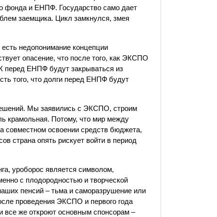
го фонда и ЕНПФ. Государство само дает
облем заемщика. Цикл замкнулся, змея
е есть недопонимание концепции
твует опасение, что после того, как ЭКСПО
РК перед ЕНПФ будут закрываться из
ть того, что долги перед ЕНПФ будут
решений. Мы заявились с ЭКСПО, строим
ль крамольная. Потому, что мир между
 на совместном освоении средств бюджета,
в страна опять рискует войти в период
нга, уроборос является символом,
енно с плодородностью и творческой
наших пенсий – тьма и саморазрушение или
после проведения ЭКСПО и первого года
и все же откроют основным спонсорам –