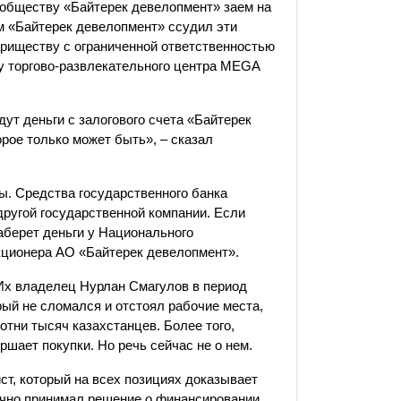
обществу «Байтерек девелопмент» заем на
ем «Байтерек девелопмент» ссудил эти
ариществу с ограниченной ответственностью
у торгово-развлекательного центра MEGA
дут деньги с залогового счета «Байтерек
рое только может быть», – сказал
ы. Средства государственного банка
другой государственной компании. Если
заберет деньги у Национального
кционера АО «Байтерек девелопмент».
Их владелец Нурлан Смагулов в период
рый не сломался и отстоял рабочие места,
отни тысяч казахстанцев. Более того,
ршает покупки. Но речь сейчас не о нем.
, который на всех позициях доказывает
чно принимал решение о финансировании