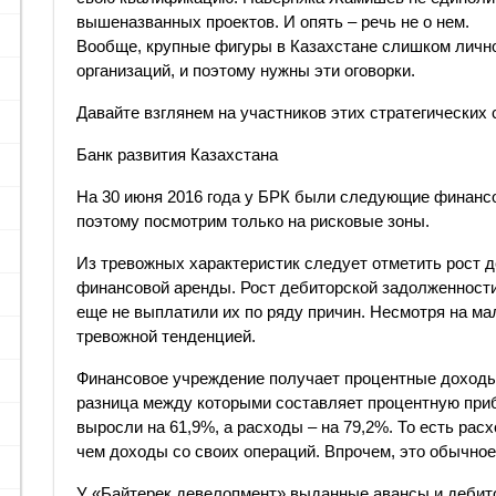
вышеназванных проектов. И опять – речь не о нем.
Вообще, крупные фигуры в Казахстане слишком лично
организаций, и поэтому нужны эти оговорки.
Давайте взглянем на участников этих стратегических 
Банк развития Казахстана
На 30 июня 2016 года у БРК были следующие финанс
поэтому посмотрим только на рисковые зоны.
Из тревожных характеристик следует отметить рост 
финансовой аренды. Рост дебиторской задолженности 
еще не выплатили их по ряду причин. Несмотря на ма
тревожной тенденцией.
Финансовое учреждение получает процентные доходы
разница между которыми составляет процентную при
выросли на 61,9%, а расходы – на 79,2%. То есть рас
чем доходы со своих операций. Впрочем, это обычное
У «Байтерек девелопмент» выданные авансы и дебит