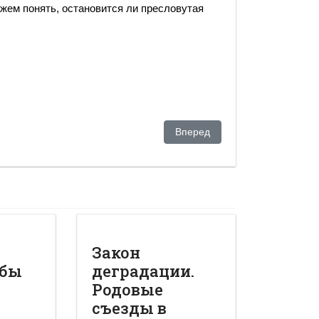
можем понять, остановится ли пресловутая
расстается с Казахстаном
Следующий: Как обеспечить 
Вперед
Закон
обы
деградации.
Родовые
съезды в