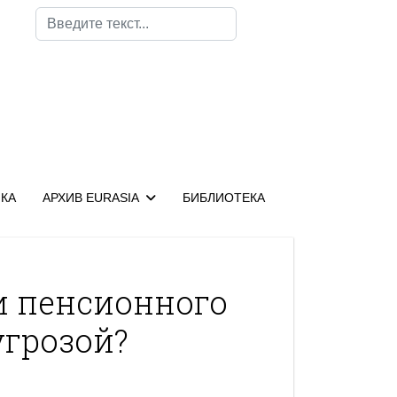
Поиск
КА
АРХИВ EURASIA
БИБЛИОТЕКА
и пенсионного
угрозой?