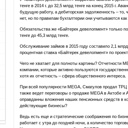
тенге в 2014 г. до 32,5 млрд тенге на конец 2015 г. Ав
будущую работу, а дебиторская задолженность – то, 
нет, но по правилам бухгалтерии они учитываются ка
Обязательства же «Байтерек девелопмент» только по
тенге до 45,3 млрд тенге.
Обслуживание займов в 2015 году составило 2,1 млрд
процентная ставка «Байтерек девелопмент» по проек
Чего не хватает для полноты картины? Отчетности M
компании, которые активно пользуются государствен
хотя их отчетность – сфера общественного интереса.
При всей популярности MEGA, Смагулов продал ТРЦ
также ведет переговоры о продаже MEGA в Актобе и 
оправданны вложения наших пенсионных средств в ко
действующие бизнесы?
Ведь есть еще и стратегические соображения по биз
работает с утра до поздней ночи, а количество торгов