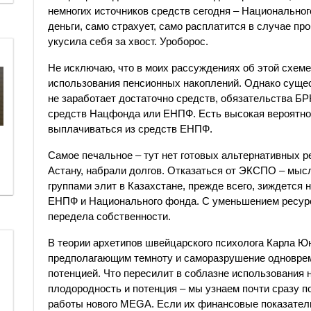
немногих источников средств сегодня – Национально
деньги, само страхует, само расплатится в случае пр
укусила себя за хвост. Уроборос.
Не исключаю, что в моих рассуждениях об этой схем
использования пенсионных накоплений. Однако сущес
не заработает достаточно средств, обязательства Б
средств Нацфонда или ЕНПФ. Есть высокая вероятнос
выплачиваться из средств ЕНПФ.
Самое печальное – тут нет готовых альтернативных 
Астану, набрали долгов. Отказаться от ЭКСПО – мыс
группами элит в Казахстане, прежде всего, зиждется
ЕНПФ и Национального фонда. С уменьшением ресурсо
передела собственности.
В теории архетипов швейцарского психолога Карла Ю
предполагающим темноту и саморазрушение одноврем
потенцией. Что пересилит в соблазне использования 
плодородность и потенция – мы узнаем почти сразу 
работы нового MEGA. Если их финансовые показател