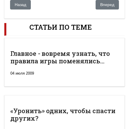
Предыдущий: Новая купюра с Назарбаевым и сотрудничест
Следующий: Ка
Назад
Вперед
СТАТЬИ ПО ТЕМЕ
Главное - вовремя узнать, что
правила игры поменялись...
04 июля 2009
«Уронить» одних, чтобы спасти
других?