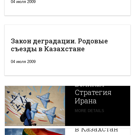
04 июля 2009
Закон деградации. Родовые
съезды в Казахстане
04 июля 2009
Новая
Великая
Стратегия
Ирана
Путин
MORE DETAILS
экспортирует
В
в Казахстан
Центральной