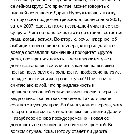
семейном кругу. Его принятие, может говорить о
высшей лояльности Дариги Нурсултановны к отцу,
которую она продемонстрировала после опалы 2001,
затем 2007 годов, а также незавидной участи ее экс-
супруга. Чего по-человечески это ей стоило, остается
лишь догадываться. Во-вторых, речь, наверное, об
амбициях нового вице-премьера, которые для нее
всегда составляли важнейший приоритет. Другое
дело, постараться понять, в чем приоритет уже в
деле назначения тех или иных кадров на высокие
посты: пресловутой лояльности, профессионализме,
порядочности или же кровных узах? При этом не
считаю аксиомой, что принадлежность к
привилегированной семье автоматически говорит о
выдающихся качествах человека. Так или иначе,
соответствующая просьба была удовлетворена, хотя
говорить о каком-то качественном повышении Дариги
Назарбаевой снова преждевременно - новая ее
должность не весомее и не почетнее прежней. Во
всяком случае, пока. Потому станет ли Дарига