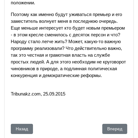
положении.
Поэтому как именно будут уживаться премьер и его
заместитель волнует меня в последнюю очередь.
Еще меньше интересует кто будет новым премьером
- в этом кресле сменилось с десяток персон и что?
Народу стало легче жить? Может, какую-то важную
программу реализовали? Что действительно важно,
так это честная и грамотная власть на службе
простых людей. А для этого необходим не круговорот
чиновников в природе, а подлинная политическая
конкуренция и демократические реформы.
Tribunakz.com, 25.09.2015
Предыдущий: «Один пояс, один путь» Китая в Центральной
Следующий: См
Назад
Вперед