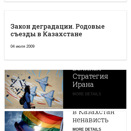
Закон деградации. Родовые
съезды в Казахстане
04 июля 2009
Новая
Великая
Стратегия
Ирана
Путин
MORE DETAILS
экспортирует
В
в Казахстан
Центральной
ненависть
Азии
зарождается
MORE DETAILS