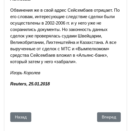
Обвинения же в свой адрес Сейсембаев отрицает. По
его словам, интересующие следствие сделки были
осуществлены в 2002-2006 гг. и у него уже не
сохранились документы. Но законность данных
сделок уже проверялась судами Швейцарии,
Великобритании, Лихтенштейна и Казахстана. А все
вырученные от сделок с МТС и «Вымпелкомом»
средства Сейсембаев вложил в «Альянс-банк»,
который затем у него «забрали».
Игорь Королев
Reuters, 25.01.2018
Предыдущий: Один из бывших адвокатов Гавела объявил, ч
Следующий: Ре
Назад
Вперед