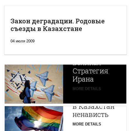
Закон деградации. Родовые
съезды в Казахстане
04 июля 2009
Новая
Великая
Стратегия
Ирана
Путин
MORE DETAILS
экспортирует
В
в Казахстан
Центральной
ненависть
Азии
зарождается
MORE DETAILS