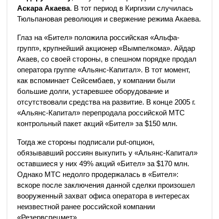
Аскара Акаева
. В тот период в Киргизии случилась
Тюльпановая революция и свержение режима Акаева.
Глаз на «Бител» положила российская «Альфа-
групп», крупнейший акционер «Вымпелкома». Айдар
Акаев, со своей стороны, в спешном порядке продал
оператора группе «Альянс-Капитал». В тот момент,
как вспоминает Сейсембаев, у компании были
большие долги, устаревшее оборудование и
отсутствовали средства на развитие. В конце 2005 г.
«Альянс-Капитал» перепродала российской МТС
контрольный пакет акций «Бител» за $150 млн.
Тогда же стороны подписали put-опцион,
обязывавший россиян выкупить у «Альянс-Капитал»
оставшиеся у них 49% акций «Бител» за $170 млн.
Однако МТС недолго продержалась в «Бител»:
вскоре после заключения данной сделки произошел
вооруженный захват офиса оператора в интересах
неизвестной ранее российской компании
«Резервспецмет».