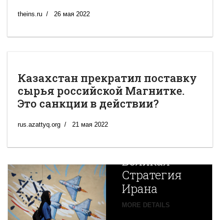
theins.ru
26 мая 2022
Казахстан прекратил поставку
сырья российской Магнитке.
Это санкции в действии?
rus.azattyq.org
21 мая 2022
Новая
Великая
Стратегия
Ирана
Путин
MORE DETAILS
экспортирует