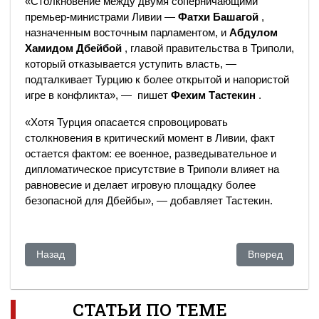
«Столкновение между двумя соперничающими
премьер-министрами Ливии —
Фатхи Башагой
,
назначенным восточным парламентом, и
Абдулом
Хамидом Дбейбой
, главой правительства в Триполи,
который отказывается уступить власть, —
подталкивает Турцию к более открытой и напористой
игре в конфликта», — пишет
Фехим Тастекин
.
«Хотя Турция опасается спровоцировать
столкновения в критический момент в Ливии, факт
остается фактом: ее военное, разведывательное и
дипломатическое присутствие в Триполи влияет на
равновесие и делает игровую площадку более
безопасной для Дбейбы», — добавляет Тастекин.
Предыдущий: Насколько предсказуемыми были протесты в 
Следующий: Пы
Назад
Вперед
СТАТЬИ ПО ТЕМЕ