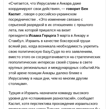
«Считается, что Иерусалим и Анкара даже
координируют свои действия», —
говорит Бен
Каспит
,
говоря о российско-украинском
посредничестве . «Это изменение связано с
серьезной разрядкой в ​​их отношениях с прошлого
лета, пик которой пришелся на визит
президента
Исаака Герцога
9 марта в Анкару и
Стамбул. Израиль в качестве боксерской груши
всякий раз, когда возникала необходимость укрепить
свою политическую базу.Судя по его заявлениям,
вместо этого он сосредотачивается на стратегических
геополитических интересах своей страны в свете
крупных региональных и международных событий.На
этой арене позиции Анкары далеко ближе к
Иерусалиму в наши дни, чем ко многим другим
столицам».
Турция и Израиль назначили команду высокого
уровня для «сглаживания разногласий», сообщает
Каспит, хотя перспектива прохождения израильского
природного газа через Турцию, которую предпочел бы