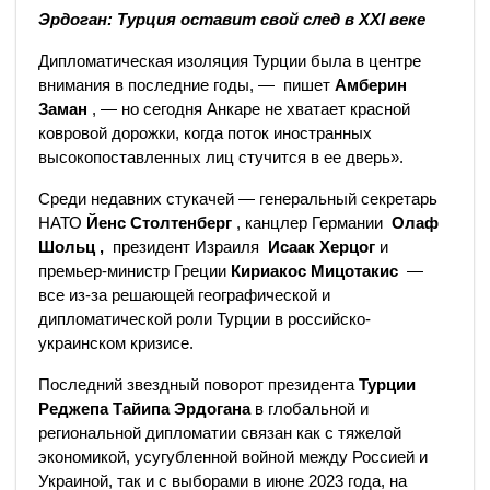
Эрдоган: Турция оставит свой след в XXI веке
Дипломатическая изоляция Турции была в центре
внимания в последние годы, — пишет
Амберин
Заман
, — но сегодня Анкаре не хватает красной
ковровой дорожки, когда поток иностранных
высокопоставленных лиц стучится в ее дверь».
Среди недавних стукачей — генеральный секретарь
НАТО
Йенс Столтенберг
, канцлер Германии
Олаф
Шольц ,
президент Израиля
Исаак Херцог
и
премьер-министр Греции
Кириакос Мицотакис
—
все из-за решающей географической и
дипломатической роли Турции в российско-
украинском кризисе.
Последний звездный поворот президента
Турции
Реджепа Тайипа Эрдогана
в глобальной и
региональной дипломатии связан как с тяжелой
экономикой, усугубленной войной между Россией и
Украиной, так и с выборами в июне 2023 года, на