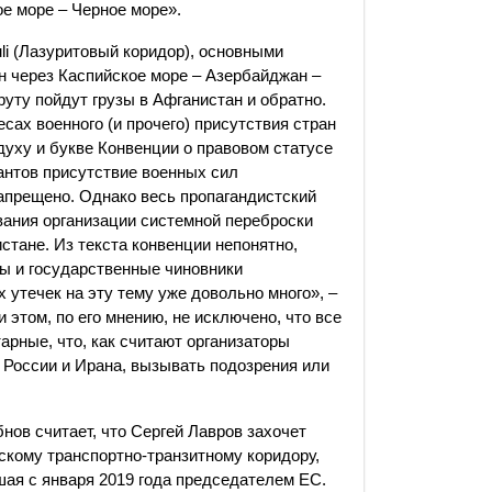
е море – Черное море».
li (Лазуритовый коридор), основными
н через Каспийское море – Азербайджан –
уту пойдут грузы в Афганистан и обратно.
есах военного (и прочего) присутствия стран
духу и букве Конвенции о правовом статусе
сантов присутствие военных сил
апрещено. Однако весь пропагандистский
вания организации системной переброски
стане. Из текста конвенции непонятно,
ты и государственные чиновники
 утечек на эту тему уже довольно много», –
 этом, по его мнению, не исключено, что все
арные, что, как считают организаторы
 России и Ирана, вызывать подозрения или
нов считает, что Сергей Лавров захочет
кому транспортно-транзитному коридору,
шая с января 2019 года председателем ЕС.