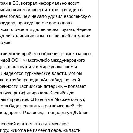
тран в ЕС, которая неформально носит
ынии один из университетов присудил в
век года», чем немало удивил европейскую
ридора, проходящего с восточного,
нского берега и далее через Грузию, Черное
ряд ли эти инициативы в нынешней ситуации
убнов.
тии могли пройти сообщения о высказанных
гидой ООН «какого-либо международного
дет пользоваться в мире уважением и
к надеются туркменские власти, мог бы
кого трубопровода. «Ашхабад, по всей
енности каспийской пятерки», – полагает
тан уже ратифицировали Каспийскую
ных проектов. «Но если в Москве сочтут,
и она будет спешить с ратификацией. Не
олидарен с Россией», – подчеркнул Дубнов.
овский считает, что туркменское
гру, никогда не изменяя себе. «Власть