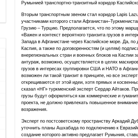
Румынией транспортно-транзитный коридор Каспийско
Вторым транспортным звеном стал коридор Lapis Lazu
участниками которого стали Афганистан–Туркмениста
Грузию – Турцию. Предполагается, что по этому маршр
«Важен и контекст вероятного транзита грузов в интер
Запада в Афганистане через Каспийское море. Да, по 
Каспия, а также по договоренностям (и целям) подпи
внерегиональных стран и военных блоков на Каспии з
антураж, возможно, осуществляется в целях маскиро
грузов в интересах группировки США и НАТО в Афгани
возможен ли такой транзит в принципе, но все экспер
открещиваются от этой идеи, хотя прямых и косвенных
сказал «НГ» туркменский эксперт Сердар Айтаков. При
грузы будут оформляться как коммерческие и гуманит
проекта, не должно привлекать повышенное внимание
возражения.
Эксперт по постсоветскому пространству Аркадий Дуб
уточнить планы Ашхабада по подключению к Евразийс
создание которого активно предлагает Румыния, став