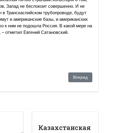
ов, Запад не беспокоит совершенно. И не
ан в Транскаспийском трубопроводе, будут
имут и американские базы, и американских
ко к ним не подошла Россия. В какой мере на
, – отметил Евгений Сатановский.
овать имеющуюся систему и построить парламентскую республи
Следующий: Oтчет о политиче
Вперед
Казахстанская