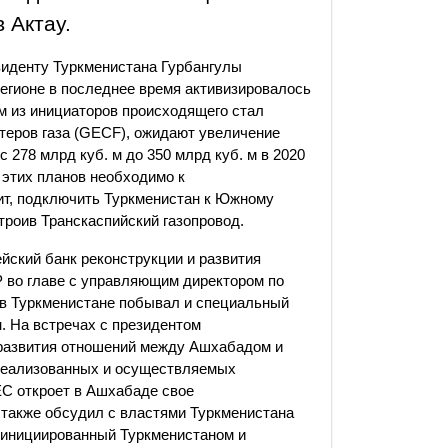
 Актау.
зиденту Туркменистана Гурбангулы
регионе в последнее время активизировалось
 из инициаторов происходящего стал
ртеров газа (GECF), ожидают увеличение
 278 млрд куб. м до 350 млрд куб. м в 2020
и этих планов необходимо к
чит, подключить Туркменистан к Южному
троив Транскаспийский газопровод.
ейский банк реконструкции и развития
 во главе с управляющим директором по
 в Туркменистане побывал и специальный
. На встречах с президентом
развития отношений между Ашхабадом и
 реализованных и осуществляемых
ЕС откроет в Ашхабаде свое
 также обсудил с властями Туркменистана
 «инициированный Туркменистаном и