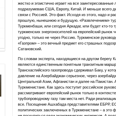
жестко и эгоистично играет на все заинтересованные
подразумеваю США, Европу, Китай. И меньше всего де
связи с Россией. Это факт. Исходя из этого, надо и 
прошлую, нынешнюю и будущую. «Развлечением» турк
Туркменбаши, или сегодня Аркадаг, или будет кто-то 
туркменских энергоносителей на европейский рынок ч
угодно, только не через Россию. Туркменское руковод
«Газпром» – это вечный предмет его страшных подозр
Сатановский.
По словам эксперта, находящиеся на другом берегу К
являются единственным понятным транзитным маршру
Транскаспийского газопровода сдерживал Баку, у ко
давление на Азербайджан серьезное, через азербайдж
Центральной Азии, Афганистан и далее на Пакистан. 
Туркменистане. Как здесь поступит российское руко
рассматривают европейский рынок только в контексте
трубопроводному газу там места нет. Ради реализаци
все. Посещение Ашхабада представителями ЕБРР, ЕС,
политических заключенных в Туркменистане – а это фа
не поскупиться ради экономических интересов. А под