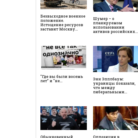
Безвыходное военное
Шумер – о
положение.
планируемом
Истощение ресурсов
использовании
заставит Москву…
активов российских…
"Где вы были восемь
Энн Эпплбаум:
лет" и "не…
украинцы показали,
что между
либеральными…
Обыкновенный
Оппозиция в