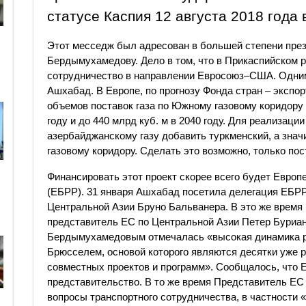
статусе Каспия 12 августа 2018 года в
Этот месседж был адресован в большей степени пре
Бердымухамедову. Дело в том, что в Прикаспийском 
сотрудничество в направлении Евросоюз–США. Одним
Ашхабад. В Европе, по прогнозу Фонда стран – экспо
объемов поставок газа по Южному газовому коридору c
году и до 440 млрд куб. м в 2040 году. Для реализаци
азербайджанскому газу добавить туркменский, а зна
газовому коридору. Сделать это возможно, только пос
Финансировать этот проект скорее всего будет Европ
(ЕБРР). 31 января Ашхабад посетила делегация ЕБРР
Центральной Азии Бруно Бальванера. В это же время
представитель ЕС по Центральной Азии Петер Буриан
Бердымухамедовым отмечалась «высокая динамика 
Брюсселем, основой которого являются десятки уже
совместных проектов и программ». Сообщалось, что 
представительство. В то же время Представитель ЕС
вопросы транспортного сотрудничества, в частности