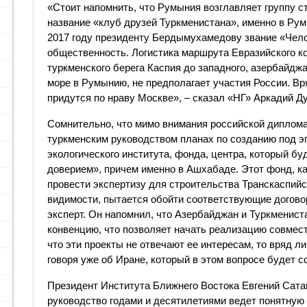
«Стоит напомнить, что Румыния возглавляет группу с
название «клуб друзей Туркменистана», именно в Рум
2017 году президенту Бердымухамедову звание «Чело
общественность. Логистика маршрута Евразийского ко
туркменского берега Каспия до западного, азербайджа
море в Румынию, не предполагает участия России. В
придутся по нраву Москве», – сказал «НГ» Аркадий Д
Сомнительно, что мимо внимания российской диплома
туркменским руководством планах по созданию под э
экологического института, фонда, центра, который бу
доверием», причем именно в Ашхабаде. Этот фонд, ка
провести экспертизу для строительства Транскаспийс
видимости, пытается обойти соответствующие договор
эксперт. Он напомнил, что Азербайджан и Туркменис
конвенцию, что позволяет начать реализацию совмест
что эти проекты не отвечают ее интересам, то вряд л
говоря уже об Иране, который в этом вопросе будет с
Президент Института Ближнего Востока Евгений Сатан
руководство годами и десятилетиями ведет понятную и