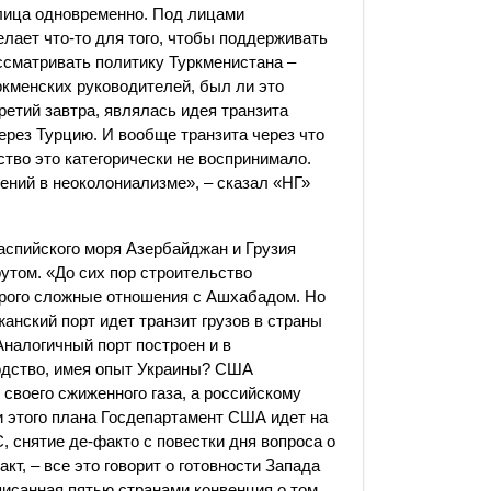
 лица одновременно. Под лицами
лает что-то для того, чтобы поддерживать
рассматривать политику Туркменистана –
менских руководителей, был ли это
третий завтра, являлась идея транзита
ерез Турцию. И вообще транзита через что
ство это категорически не воспринимало.
ений в неоколониализме», – сказал «НГ»
аспийского моря Азербайджан и Грузия
том. «До сих пор строительство
торого сложные отношения с Ашхабадом. Но
анский порт идет транзит грузов в страны
Аналогичный порт построен и в
водство, имея опыт Украины? США
 своего сжиженного газа, а российскому
и этого плана Госдепартамент США идет на
 снятие де-факто с повестки дня вопроса о
кт, – все это говорит о готовности Запада
писанная пятью странами конвенция о том,