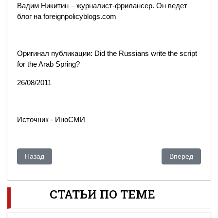
Вадим Никитин – журналист-фрилансер. Он ведет
блог на foreignpolicyblogs.com
Оригинал публикации: Did the Russians write the script
for the Arab Spring?
26/08/2011
Источник - ИноСМИ
Предыдущий: Кризис политики Обамы на постсоветском пр
Следующий: Вд
Назад
Вперед
СТАТЬИ ПО ТЕМЕ