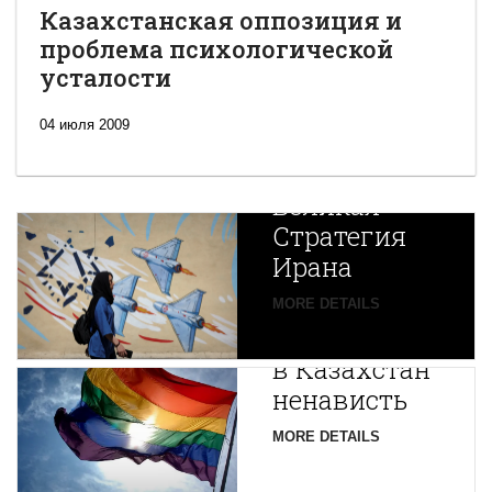
Казахстанская оппозиция и
проблема психологической
усталости
04 июля 2009
Новая
Великая
Стратегия
Ирана
Путин
MORE DETAILS
экспортирует
В
в Казахстан
Центральной
ненависть
Азии
зарождается
MORE DETAILS
новая