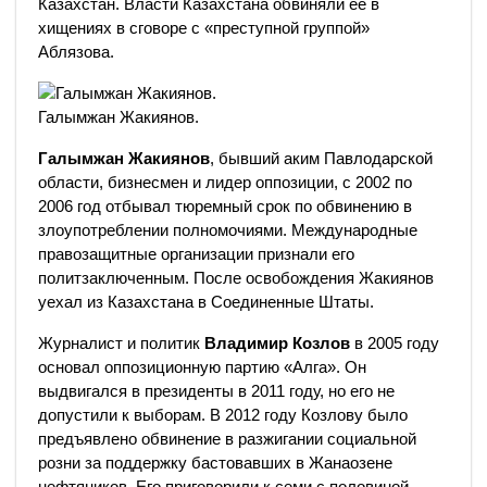
Казахстан. Власти Казахстана обвиняли ее в
хищениях в сговоре с «преступной группой»
Аблязова.
Галымжан Жакиянов.
Галымжан Жакиянов
, бывший аким Павлодарской
области, бизнесмен и лидер оппозиции, с 2002 по
2006 год отбывал тюремный срок по обвинению в
злоупотреблении полномочиями. Международные
правозащитные организации признали его
политзаключенным. После освобождения Жакиянов
уехал из Казахстана в Соединенные Штаты.
Журналист и политик
Владимир Козлов
в 2005 году
основал оппозиционную партию «Алга». Он
выдвигался в президенты в 2011 году, но его не
допустили к выборам. В 2012 году Козлову было
предъявлено обвинение в разжигании социальной
розни за поддержку бастовавших в Жанаозене
нефтяников. Его приговорили к семи с половиной