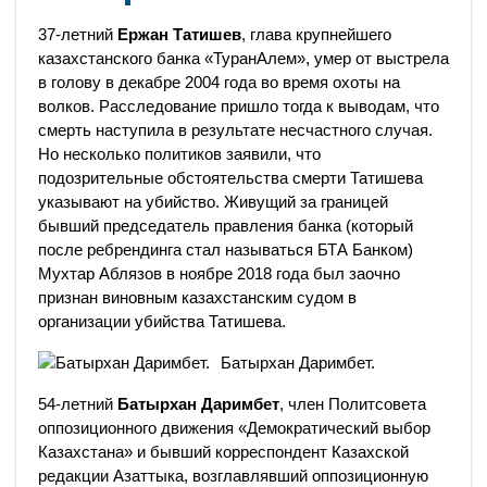
37-летний
Ержан Татишев
, глава крупнейшего
казахстанского банка «ТуранАлем», умер от выстрела
в голову в декабре 2004 года во время охоты на
волков. Расследование пришло тогда к выводам, что
смерть наступила в результате несчастного случая.
Но несколько политиков заявили, что
подозрительные обстоятельства смерти Татишева
указывают на убийство. Живущий за границей
бывший председатель правления банка (который
после ребрендинга стал называться БТА Банком)
Мухтар Аблязов в ноябре 2018 года был заочно
признан виновным казахстанским судом в
организации убийства Татишева.
Батырхан Даримбет.
54-летний
Батырхан Даримбет
, член Политсовета
оппозиционного движения «Демократический выбор
Казахстана» и бывший корреспондент Казахской
редакции Азаттыка, возглавлявший оппозиционную