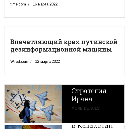
time.com
16 марта 2022
Впечатляющий крах путинской
дезинформационной машины
Wired.com
12 марта 2022
Новая
Великая
Стратегия
Ирана
Путин
MORE DETAILS
экспортирует
В
в Казахстан
Центральной