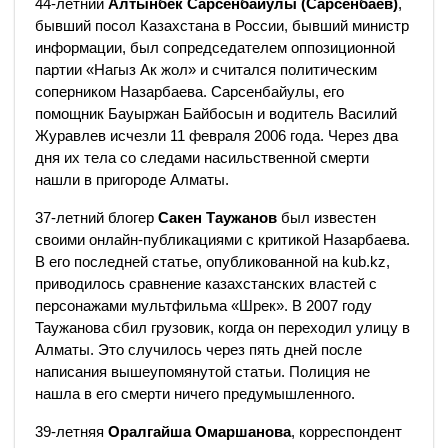
44-летний
Алтынбек Сарсенбайулы (Сарсенбаев)
,
бывший посол Казахстана в России, бывший министр
информации, был сопредседателем оппозиционной
партии «Нагыз Ак жол» и считался политическим
соперником Назарбаева. Сарсенбайулы, его
помощник Бауыржан Байбосын и водитель Василий
Журавлев исчезли 11 февраля 2006 года. Через два
дня их тела со следами насильственной смерти
нашли в пригороде Алматы.
37-летний блогер
Сакен Таужанов
был известен
своими онлайн-публикациями с критикой Назарбаева.
В его последней статье, опубликованной на kub.kz,
приводилось сравнение казахстанских властей с
персонажами мультфильма «Шрек». В 2007 году
Таужанова сбил грузовик, когда он переходил улицу в
Алматы. Это случилось через пять дней после
написания вышеупомянутой статьи. Полиция не
нашла в его смерти ничего предумышленного.
39-летняя
Оралгайша Омаршанова
, корреспондент