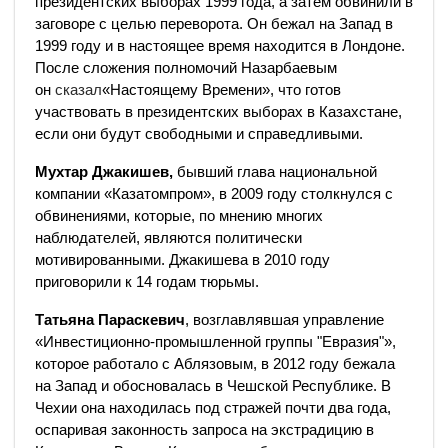
президентских выборах 1999 года, а затем обвинили в
заговоре с целью переворота. Он бежал на Запад в
1999 году и в настоящее время находится в Лондоне.
После сложения полномочий Назарбаевым
он
сказал
«Настоящему Времени», что готов
участвовать в президентских выборах в Казахстане,
если они будут свободными и справедливыми.
Мухтар Джакишев,
бывший глава национальной
компании «Казатомпром», в 2009 году столкнулся с
обвинениями, которые, по мнению многих
наблюдателей, являются политически
мотивированными. Джакишева в 2010 году
приговорили к 14 годам тюрьмы.
Татьяна Параскевич
, возглавлявшая управление
«Инвестиционно-промышленной группы "Евразия"»,
которое работало с Аблязовым, в 2012 году бежала
на Запад и обосновалась в Чешской Республике. В
Чехии она находилась под стражей почти два года,
оспаривая законность запроса на экстрадицию в