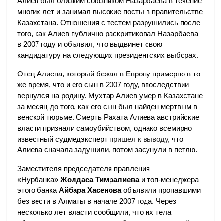
Алиев был близким союзником Назарбаева в течение
многих лет и занимал высокие посты в правительстве
Казахстана. Отношения с тестем разрушились после
того, как Алиев публично раскритиковал Назарбаева
в 2007 году и объявил, что выдвинет свою
кандидатуру на следующих президентских выборах.
Отец Алиева, который бежал в Европу примерно в то
же время, что и его сын в 2007 году, впоследствии
вернулся на родину. Мухтар Алиев умер в Казахстане
за месяц до того, как его сын был найден мертвым в
венской тюрьме. Смерть Рахата Алиева австрийские
власти признали самоубийством, однако всемирно
известный судмедэксперт
пришел к выводу
, что
Алиева сначала задушили, потом засунули в петлю.
Заместителя председателя правления
«Нурбанка»
Жолдаса Тимралиева
и топ-менеджера
этого банка
Айбара Хасенова
объявили пропавшими
без вести в Алматы в начале 2007 года. Через
несколько лет власти сообщили, что их тела