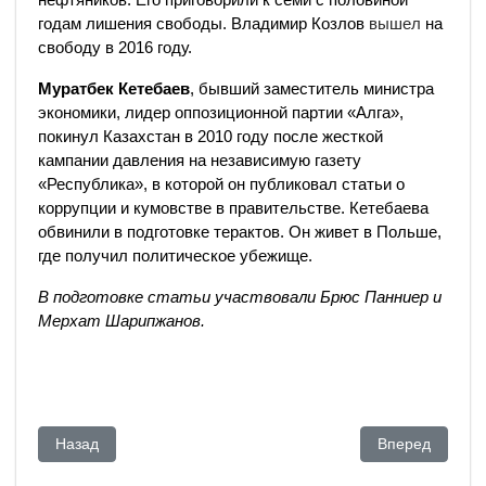
годам лишения свободы. Владимир Козлов
вышел
на
свободу в 2016 году.
Муратбек Кетебаев
, бывший заместитель министра
экономики, лидер оппозиционной партии «Алга»,
покинул Казахстан в 2010 году после жесткой
кампании давления на независимую газету
«Республика», в которой он публиковал статьи о
коррупции и кумовстве в правительстве. Кетебаева
обвинили в подготовке терактов. Он живет в Польше,
где получил политическое убежище.
В подготовке статьи участвовали Брюс Панниер и
Мерхат Шарипжанов.
Предыдущий: "Оставил бедолагу": в Казахстане готовы к п
Следующий: Мн
Назад
Вперед