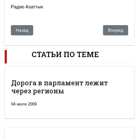
Радио Азаттык
Предыдущий: Суд по делу о беспорядках в Казахстане про
Следующий: Зя
Назад
Вперед
СТАТЬИ ПО ТЕМЕ
Дорога в парламент лежит
через регионы
04 июля 2009