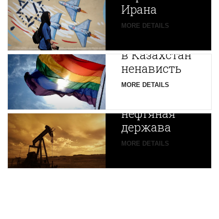
Ирана
Путин
MORE DETAILS
экспортирует
В
в Казахстан
Центральной
ненависть
Азии
зарождается
MORE DETAILS
новая
нефтяная
держава
MORE DETAILS
ENGLISH VERSION