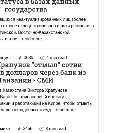
татуса в базах данных
государства
авшихся неактуализированных лиц (более
 стране сконцентрировано в пяти регионах: в
тинской, Восточно-Казахстанской,
х и горо
...
read more..
пция!
3639
4 min read
Храпунов "отмыл" сотни
 долларов через банк из
Танзании - СМИ
з Казахстана Виктора Храпунова
ank Ltd - финансовый институт,
ании и работающий на Кипре, чтобы отмыть
лларов украденных госуд
...
read more..
мика
2456
3 min read