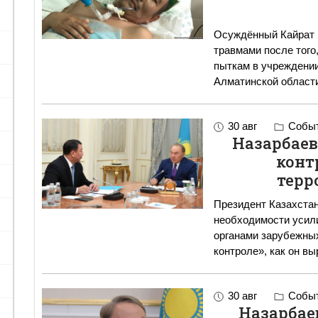
Осуждённый Кайрат 
травмами после того
пыткам в учреждении
Алматинской области
30 авг
Событ
Назарбаев
конт
терр
Президент Казахстан
необходимости усил
органами зарубежных
контроле», как он в
30 авг
Событ
Назарбаев