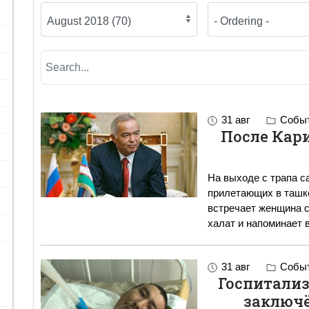
31 авг
Событ
После Кари
На выходе с трапа с
прилетающих в ташк
встречает женщина с видеока
халат и напоминает 
31 авг
Событ
Госпитали
заключё