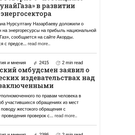
унайГаза» в развитии
энергосектора
ана Нурсултану Назарбаеву доложили о
н на энергоресурсы на прибыль национальной
аз», сообщается на сайте Акорды.
я с предсе
...
read more..
ия и мнения
2415
2 min read
ский омбудсмен заявил о
еских издевательствах над
заключенными
полномоченного по правам человека в
об участившихся обращениях из мест
 поводу жестокого обращения с
ыми. После проведения проверок с
...
read more..
ия и мнения
2386
2 min read