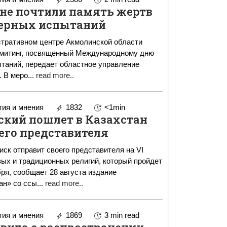
ане почтили память жертв
ерных испытаний
стративном центре Акмолинской области
 митинг, посвященный Международному дню
таний, передает областное управление
внутренней политики. В меро
...
read more..
ия и мнения
1832
<1min
ский пошлет в Казахстан
его представителя
ск отправит своего представителя на VI
ых и традиционных религий, который пройдет
бря, сообщает 28 августа издание
ан» со ссы
...
read more..
ия и мнения
1869
3 min read