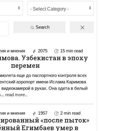
Search
ия и мнения
2075
15 min read
мова. Узбекистан в эпоху
перемен
амолета еще до паспортного контроля всех
ентский аэропорт имени Ислама Каримова
мерой в руках. Она одета в белый
в
...
read more..
ия и мнения
1957
2 min read
зированный «после пыток»
нный Егимбаев умер в