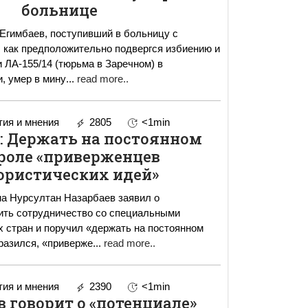
больнице
Егимбаев, поступивший в больницу с
, как предположительно подвергся избиению и
 ЛА-155/14 (тюрьма в Заречном) в
, умер в мину
...
read more..
ия и мнения
2805
<1min
: Держать на постоянном
роле «приверженцев
ористических идей»
а Нурсултан Назарбаев заявил о
ить сотрудничество со специальными
 стран и поручил «держать на постоянном
ыразился, «приверже
...
read more..
ия и мнения
2390
<1min
 говорит о «потенциале»