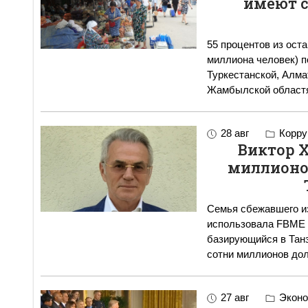
имеют с
55 процентов из ост
миллиона человек) по
Туркестанской, Алма
Жамбылской областя
28 авг
Корру
Виктор 
миллионов
Семья сбежавшего и
использовала FBME B
базирующийся в Танз
сотни миллионов до
27 авг
Эконо