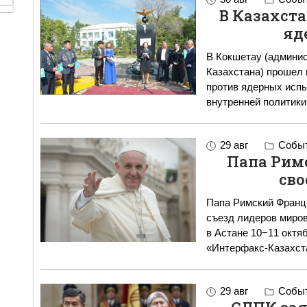
В Казахст
яд
В Кокшетау (админи
Казахстана) прошел
против ядерных испы
29 авг
Событ
Папа Рим
сво
Папа Римский Франци
съезд лидеров миров
в Астане 10−11 октя
«Интерфакс-Казахст
29 авг
Событ