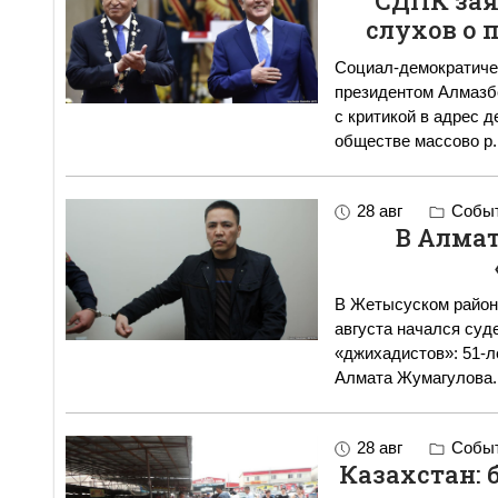
СДПК зая
слухов о 
Социал-демократичес
президентом Алмазб
с критикой в адрес действующих
обществе массово р
.
28 авг
Событ
В Алмат
В Жетысуском район
августа начался суд
«джихадистов»: 51-л
28 авг
Событ
Казахстан: 