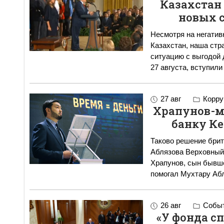
Казахстан
новых 
Несмотря на негатив
Казахстан, наша ст
ситуацию с выгодой для се
27 августа, вступили 
27 авг
Корру
Храпунов-м
банку Ке
Таково решение брит
Аблязова Верховный суд Великобритании постановил, что Ильяс
Храпунов, сын бывш
помогал Мухтару Абл
26 авг
Событ
«У фонда с