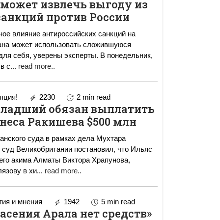
 может извлечь выгоду из
санкций против России
ное влияние антироссийских санкций на
рана может использовать сложившуюся
бя, уверены эксперты. В понедельник,
в с
...
read more..
пция!
2230
2 min read
ладший обязан выплатить
неса Ракишева $500 млн
анского суда в рамках дела Мухтара
его акима Алматы Виктора Храпунова,
язову в хи
...
read more..
ия и мнения
1942
5 min read
пасения Арала нет средств»