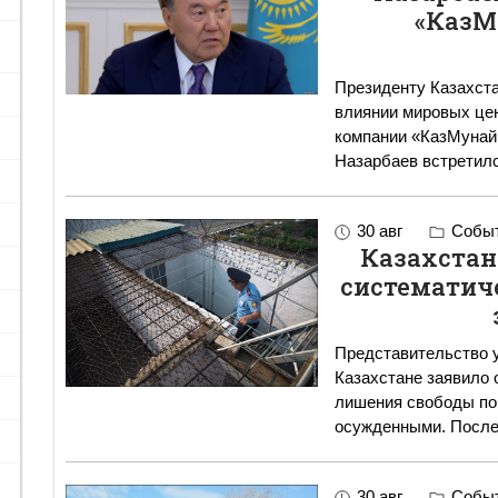
«КазМ
Президенту Казахст
влиянии мировых це
компании «КазМунайГ
Назарбаев встретилс
30 авг
Событ
Казахстан
систематич
Представительство у
Казахстане заявило 
лишения свободы по
осужденн
30 авг
Событ