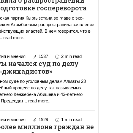
вила о распространении
подготовке госпереворота
кая партия Кыргызстана во главе с экс-
еком Атамбаевым распространила заявление
 властей. В нем говорится, что в
..
read more..
ия и мнения
1937
2 min read
ы начался суд по делу
«джихадистов»
ном суде по уголовным делам Алматы 28
ебный процесс по делу так называемых
етнего Кенжебека Абишева и 43-летнего
Алмата Жумагулова. Председат
...
read more..
ия и мнения
1929
1 min read
более миллиона граждан не