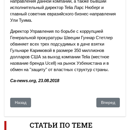
направления данной компании, а также бывший
исполнительный директор Telia Ларс Нюберг и
главный советник евразийского бизнес-направления
Ули Туима.
Директор Управления по борьбе с коррупцией
Генеральной прокуратуры Швеции Гуннар Стетлер
обвиняет всех трех подсудимых в даче взятки
Гульнаре Каримовой в размере 350 миллионов
долларов США за выход компании Telia (местное
название бренда Ucell) на рынок Узбекистана и в
обмен на "защиту" от властных структур страны.
Ca-news.org, 23.08.2018
Предыдущий: Храпунов-младший обязан выплатить банку 
Следующий: Ук
Назад
Вперед
СТАТЬИ ПО ТЕМЕ