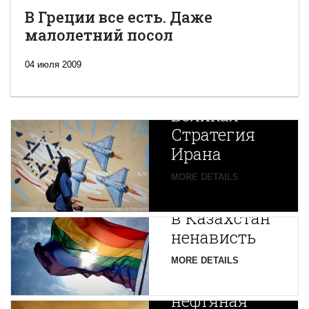
В Греции все есть. Даже
малолетний посол
04 июля 2009
Новая
Великая
Стратегия
Ирана
Путин
MORE DETAILS
экспортирует
В
в Казахстан
Центральной
ненависть
Азии
зарождается
MORE DETAILS
новая
нефтяная