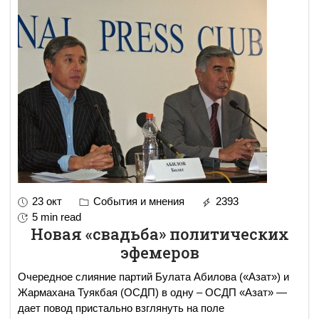
23 окт
События и мнения
2393
5 min read
Новая «свадьба» политических
эфемеров
Очередное слияние партий Булата Абилова («Азат») и
Жармахана Туякбая (ОСДП) в одну – ОСДП «Азат» —
дает повод пристально взглянуть на поле