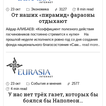
23 окт
Экономика
3127
8 min read
От наших «пирамид» фараоны
отдыхают
Айдар АЛИБАЕВ: «Коэффициент полезного действия
госчиновников постоянно стремится к нулю» На
прошлой неделе исполнился ровно год со дня создания
фонда национального благосостояния «Сам
...
read more..
23 окт
События и мнения
2577
4 min read
У нас нет трёх газет, которых бы
боялся бы Наполеон…