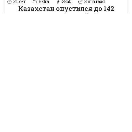
21 окт
Extra
2850
3 min read
Казахстан опустился до 142
места из 175 стран в "Индексе
свободы прессы"
Из стран постсоветского пространства только Грузия и
Белоруссия поднялись на несколько пунктов по
сравнению с прошлым годом. Минск, поднявшийся со
154 до 151 места, "заявил об относительной и
осторожн
...
read more..
21 окт
Extra
2906
4 min read
"Я для госслужбы, скорее всего,
потерянный человек"