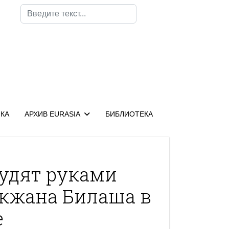
Поиск
КА
АРХИВ EURASIA
БИБЛИОТЕКА
судят руками
икжана Билаша в
е