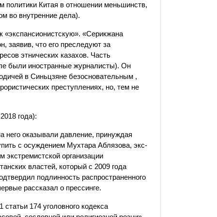
м политики Китая в отношении меньшинств,
м во внутренние дела).
к «экспансионистскую». «Серикжана
н, заявив, что его преследуют за
ресов этнических казахов. Часть
ле были иностранные журналисты). Он
родичей в Синьцзяне безосновательным ,
рористических преступлениях, но, тем не
2018 года):
на него оказывали давление, принуждая
упить с осуждением Мухтара Аблязова, экс-
ом экстремистской организации
танских властей, который с 2009 года
одтвердил подлинность распространенного
первые рассказал о прессинге.
 статьи 174 уголовного кодекса
совой, сословной или религиозной розни».