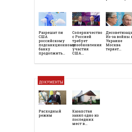
Разрешат ли
Соперничество
Десоветизац
США
с Россией
Из-за войны 
российскому
требует
Украине
подсанкционному
возобновления
Москва
банку
участия
теряет…
продолжить…
США…
ДОКУМЕНТЫ
Расходный
Казахстан
режим
занял одно из
последних
мест в…