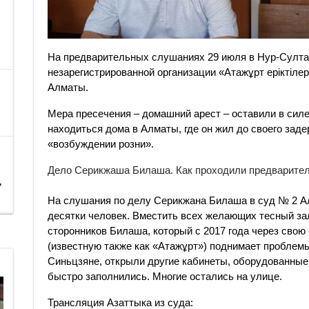
На предварительных слушаниях 29 июля в Нур-Султа
незарегистрированной организации «Атажұрт еріктіле
Алматы.
Мера пресечения – домашний арест – оставили в силе
находиться дома в Алматы, где он жил до своего зад
«возбуждении розни».
Дело Серикжаша Билаша. Как проходили предварите
,
На слушания по делу Серикжана Билаша в суд № 2 А
десятки человек. Вместить всех желающих тесный зал
сторонников Билаша, который с 2017 года через свою 
(известную также как «Атажұрт») поднимает проблем
Синьцзяне, открыли другие кабинеты, оборудованны
быстро заполнились. Многие остались на улице.
Трансляция Азаттыка из суда: