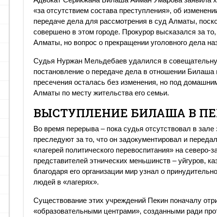
«за отсутствием состава преступления», об изменени
передаче дела для рассмотрения в суд Алматы, пос
совершено в этом городе. Прокурор высказался за то
Алматы, но вопрос о прекращении уголовного дела н
Судья Нуржан Мельдебаев удалился в совещательную
постановление о передаче дела в отношении Билаша
пресечения осталась без изменения, но под домашни
Алматы по месту жительства его семьи.
ВЫСТУПЛЕНИЕ БИЛАША В П
Во время перерыва – пока судья отсутствовал в зале 
преследуют за то, что он задокументировал и переда
«лагерей политического перевоспитания» на северо-з
представителей этнических меньшинств – уйгуров, каз
благодаря его организации мир узнал о принудитель
людей в «лагерях».
Существование этих учреждений Пекин поначалу отриц
«образовательными центрами», созданными ради про