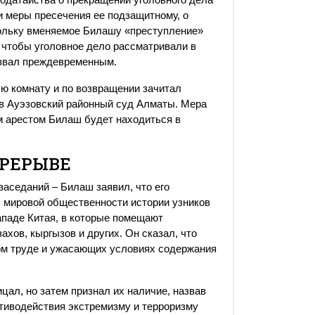
и меры пресечения ее подзащитному, о
кольку вменяемое Билашу «преступление»
, чтобы уголовное дело рассматривали в
азвал преждевременным.
 комнату и по возвращении зачитал
 в Ауэзовский районный суд Алматы. Мера
м арестом Билаш будет находиться в
ЕРЕРЫВЕ
заседаний – Билаш заявил, что его
л мировой общественности истории узников
ападе Китая, в которые помещают
ахов, кыргызов и других. Он сказал, что
ном труде и ужасающих условиях содержания
ал, но затем признал их наличие, назвав
тиводействия экстремизму и терроризму