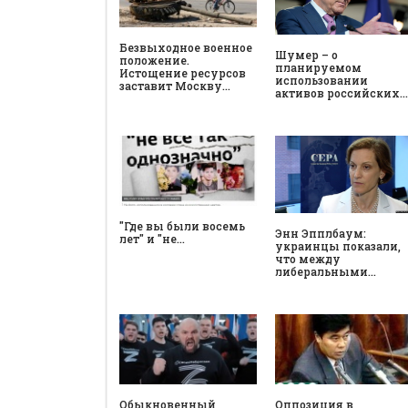
Безвыходное военное
Шумер – о
положение.
планируемом
Истощение ресурсов
использовании
заставит Москву…
активов российских…
"Где вы были восемь
Энн Эпплбаум:
лет" и "не…
украинцы показали,
что между
либеральными…
Обыкновенный
Оппозиция в