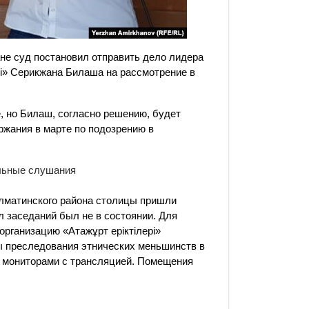
не суд постановил отправить дело лидера
рі» Серикжана Билаша на рассмотрение в
, но Билаш, согласно решению, будет
ержания в марте по подозрению в
льные слушания
лматинского района столицы пришли
 заседаний был не в состоянии. Для
организацию «Атажұрт еріктілері»
ы преследования этнических меньшинств в
е мониторами с трансляцией. Помещения