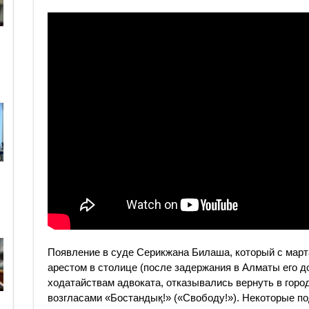
Появление в суде Серикжана Билаша, который с март
арестом в столице (после задержания в Алматы его д
ходатайствам адвоката, отказывались вернуть в город
возгласами «Бостандық!» («Свободу!»). Некоторые 