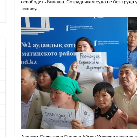
освободить Билаша. Сотрудникам суда не без труда
тишину.
Адвокат Серикжана Билаша Айман Умарова заявила х