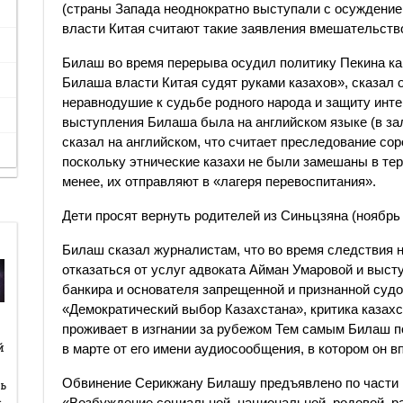
(страны Запада неоднократно выступали с осуждение
власти Китая считают такие заявления вмешательство
Билаш во время перерыва осудил политику Пекина ка
Билаша власти Китая судят руками казахов», сказал о
неравнодушие к судьбе родного народа и защиту инте
выступления Билаша была на английском языке (в за
сказал на английском, что считает преследование со
поскольку этнические казахи не были замешаны в тер
менее, их отправляют в «лагеря перевоспитания».
Дети просят вернуть родителей из Синьцзяна (ноябрь 
Билаш сказал журналистам, что во время следствия 
отказаться от услуг адвоката Айман Умаровой и выст
банкира и основателя запрещенной и признанной суд
«Демократический выбор Казахстана», критика казахс
проживает в изгнании за рубежом Тем самым Билаш п
й
й
в марте от его имени аудиосообщения, в котором он в
Обвинение Серикжану Билашу предъявлено по части 1
ь
…
«Возбуждение социальной, национальной, родовой, ра