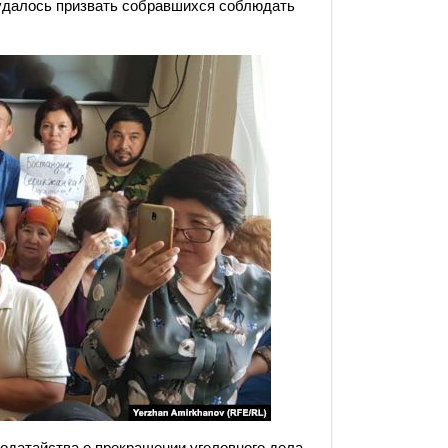
 удалось призвать собравшихся соблюдать
одатайства о прекращении уголовного дела