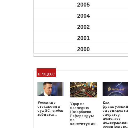
2005
2004
2002
2001
2000
ПРОЦЕСС
Россияне
Как
Удар по
стекаются в
французски
наследию
суд ЕС, чтобы
спутниковы
Назарбаева.
добиться…
оператор
Референдум
помогает
по
поддерживат
конституции…
российскую