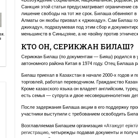
Санкция этой статьи предусматривает ограничение св
лишение свободы на тот же срок. Билаша обвиняют в 
Алматы он якобы призвал к «джихаду». Сам Билаш го
джихаду», подразумевая под этим сбор и документир
меньшинств в Синьцзяне, а не «войну против этническ
ия.
в
КТО ОН, СЕРИКЖАН БИЛАШ?
Серикжан Билаш (по документам — Бияш) родился в 
автономного района Китая в 1974 году. Отец Билаша
Билаш приехал в Казахстан в начале 2000-х годов и 
торговлей, работал переводчиком. Гражданство Казах
Кроме казахского языка он владеет английским, турец
есть семья — супруга и двое несовершеннолетних де
После задержания Билаша акции в его поддержку про
участники выступили с требованием освободить Била
Возглавляемая Билашем организация
«Атажұрт ерікт
регистрацию
, четырежды подавая документы и получая