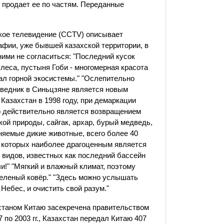
в продает ее по частям. Переданные
ское телевидение (CCTV) описывает
афии, уже бывшей казахской территории, в
ними не согласиться: "Последний кусок
 леса, пустыня Гоби - многомерная красота
ал горной экосистемы." "Ослепительно
поведник в Синьцзяне является новым
Казахстан в 1998 году, при демаркации
то действительно является возвращением
кой природы, сайгак, архар, бурый медведь,
яемые дикие животные, всего более 40
з которых наиболее драгоценным является
 видов, известных как последний бассейн
ли!" "Мягкий и влажный климат, поэтому
зеленый ковёр." "Здесь можно услышать
Небес, и очистить свой разум."
таном Китаю засекречена правительством
по 2003 гг., Казахстан передал Китаю 407