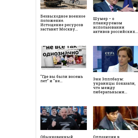
Безвыходное военное
Шумер – о
положение.
планируемом
Истощение ресурсов
использовании
заставит Москву…
активов российских…
"Где вы были восемь
Энн Эпплбаум:
лет" и "не…
украинцы показали,
что между
либеральными…
Обыкновенный
Оппозиция в