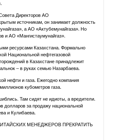
.
 Совета Директоров АО
ткрытым источникам, он занимает должность
найгаза», а АО «Актубемунайгаза». Но
ов и АО «Мангистаумунайгаз».
ными ресурсами Казахстана. Формально
кой Национальной нефтегазовой
торождений в Казахстане принадлежит
тальнок – в руках семью Назарбаева.
ой нефти и газа. Ежегодно компания
миллионов кубометров газа.
шиблись. Там сидят не идиоты, а вредители.
ов долларов за продажу национальной
ва и Кулибаева.
КИТАЙСКИХ МЕНЕДЖЕРОВ ПРЕКРАТИТЬ