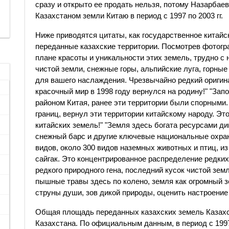
сразу и открыто ее продать нельзя, потому Назарбае
Казахстаном земли Китаю в период с 1997 по 2003 гг.
Ниже приводятся цитаты, как государственное китай
переданные казахские территории. Посмотрев фотогр
плане красоты и уникальности этих земель, трудно с 
чистой земли, снежные горы, альпийские луга, горные
для вашего наслаждения. Чрезвычайно редкий оригин
красочный мир в 1998 году вернулся на родину!" "За
районом Китая, ранее эти территории были спорными. 
границ, вернул эти территории китайскому народу. Э
китайских земель!" "Земля здесь богата ресурсами ди
снежный барс и другие ключевые национальные охран
видов, около 300 видов наземных животных и птиц, и
сайгак. Это концентрированное распределение редких
редкого природного гена, последний кусок чистой зем
пышные травы здесь по колено, земля как огромный 
струны души, зов дикой природы, оценить настроение 
Общая площадь переданных казахских земель Казахс
Казахстана. По официальным данным, в период с 1997 