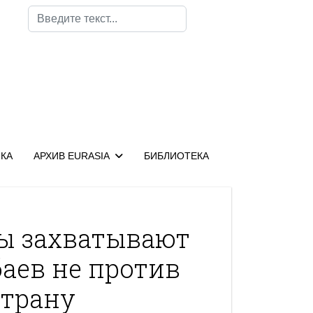
Поиск
КА
АРХИВ EURASIA
БИБЛИОТЕКА
ы захватывают
баев не против
страну