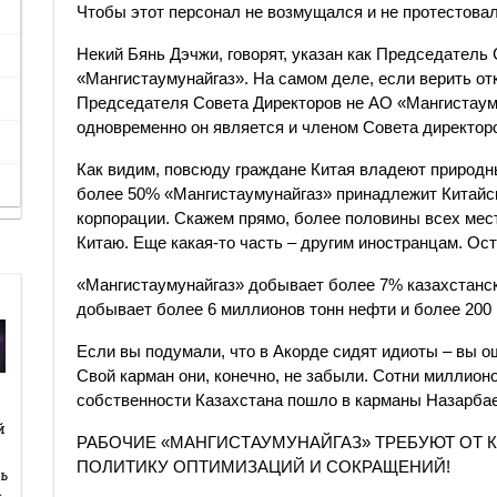
Чтобы этот персонал не возмущался и не протестовал
Некий Бянь Дэчжи, говорят, указан как Председатель
«Мангистаумунайгаз». На самом деле, если верить о
Председателя Совета Директоров не АО «Мангистауму
одновременно он является и членом Совета директор
Как видим, повсюду граждане Китая владеют природ
более 50% «Мангистаумунайгаз» принадлежит Китайс
корпорации. Скажем прямо, более половины всех мес
Китаю. Еще какая-то часть – другим иностранцам. Ос
«Мангистаумунайгаз» добывает более 7% казахстанск
добывает более 6 миллионов тонн нефти и более 200 
Если вы подумали, что в Акорде сидят идиоты – вы о
Свой карман они, конечно, не забыли. Сотни миллион
собственности Казахстана пошло в карманы Назарбае
й
й
РАБОЧИЕ «МАНГИСТАУМУНАЙГАЗ» ТРЕБУЮТ ОТ 
ПОЛИТИКУ ОПТИМИЗАЦИЙ И СОКРАЩЕНИЙ!
ь
…