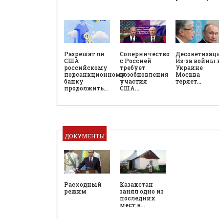
Разрешат ли
Соперничество
Десоветизац
США
с Россией
Из-за войны 
российскому
требует
Украине
подсанкционному
возобновления
Москва
банку
участия
теряет…
продолжить…
США…
ДОКУМЕНТЫ
Расходный
Казахстан
режим
занял одно из
последних
мест в…