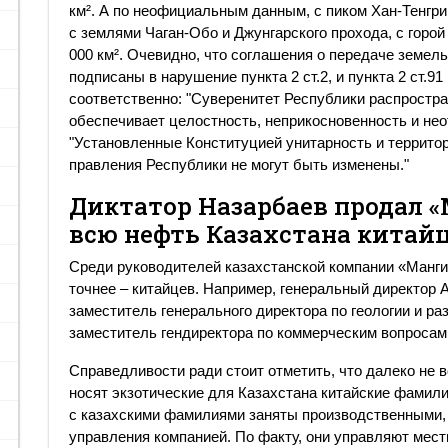
км². А по неофициальным данным, с пиком Хан-Тенгри
с землями Чаган-Обо и Джунгарского прохода, с горой
000 км². Очевидно, что соглашения о передаче земел
подписаны в нарушение пункта 2 ст.2, и пункта 2 ст.9
соответственно: "Суверенитет Республики распростра
обеспечивает целостность, неприкосновенность и нео
"Установленные Конституцией унитарность и террито
правления Республики не могут быть изменены."
Диктатор Назарбаев продал 
всю нефть Казахстана китай
Среди руководителей казахстанской компании «Манги
точнее – китайцев. Например, генеральный директор 
заместитель генерального директора по геологии и р
заместитель гендиректора по коммерческим вопросам
Справедливости ради стоит отметить, что далеко не
носят экзотические для Казахстана китайские фамили
с казахскими фамилиями заняты производственными,
управления компанией. По факту, они управляют мес