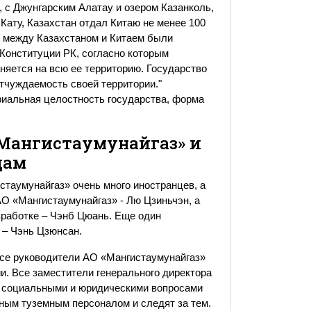
, с Джунгарским Алатау и озером Казанколь,
 Кату, Казахстан отдал Китаю не менее 100
ь между Казахстаном и Китаем были
1 Конституции РК, согласно которым
няется на всю ее территорию. Государство
тчуждаемость своей территории."
риальная целостность государства, форма
«Мангистаумунайгаз» и
цам
стаумунайгаз» очень много иностранцев, а
АО «Мангистаумунайгаз» - Лю Цзиньчэн, а
азработке – Чэнб Цюань. Еще один
 – Чэнь Цзюнсан.
 все руководители АО «Мангистаумунайгаз»
и. Все заместители генерального директора
 социальными и юридическими вопросами
тным туземным персоналом и следят за тем.