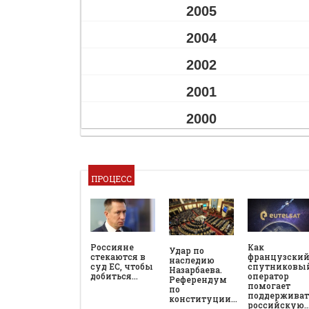
2005
2004
2002
2001
2000
ПРОЦЕСС
Россияне
Как
Удар по
стекаются в
французски
наследию
суд ЕС, чтобы
спутниковы
Назарбаева.
добиться…
оператор
Референдум
помогает
по
поддерживат
конституции…
российскую