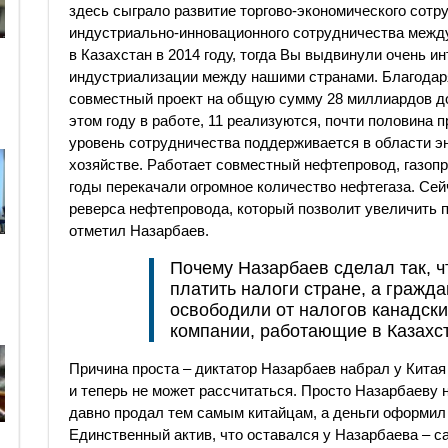
здесь сыграло развитие торгово-экономического сотр
индустриально-инновационного сотрудничества межд
в Казахстан в 2014 году, тогда Вы выдвинули очень 
индустриализации между нашими странами. Благодаря
совместный проект на общую сумму 28 миллиардов до
этом году в работе, 11 реализуются, почти половина 
уровень сотрудничества поддерживается в области эн
хозяйстве. Работает совместный нефтепровод, газопро
годы перекачали огромное количество нефтегаза. Сей
реверса нефтепровода, который позволит увеличить по
отметил Назарбаев.
Почему Назарбаев сделал так, ч
платить налоги стране, а гражда
освободили от налогов канадски
компании, работающие в Казахс
Причина проста – диктатор Назарбаев набрал у Китая
и теперь не может рассчитаться. Просто Назарбаеву н
давно продал тем самым китайцам, а деньги оформил 
Единственный актив, что оставался у Назарбаева – с