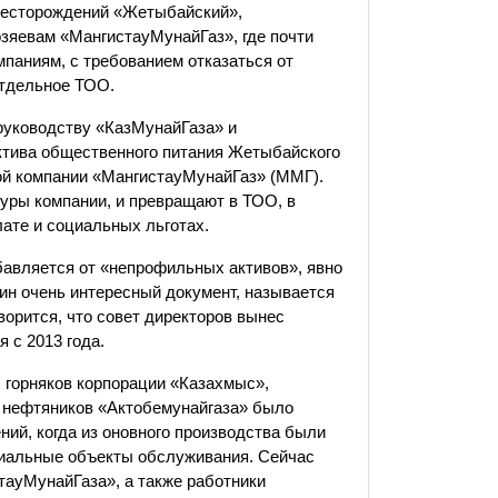
месторождений «Жетыбайский»,
зяевам «МангистауМунайГаз», где почти
паниям, с требованием отказаться от
отдельное ТОО.
 руководству «КазМунайГаза» и
тива общественного питания Жетыбайского
ой компании «МангистауМунайГаз» (ММГ).
туры компании, и превращают в ТОО, в
лате и социальных льготах.
бавляется от «непрофильных активов», явно
ин очень интересный документ, называется
ворится, что совет директоров вынес
 с 2013 года.
 горняков корпорации «Казахмыс»,
 нефтяников «Актобемунайгаза» было
ий, когда из оновного производства были
иальные объекты обслуживания. Сейчас
тауМунайГаза», а также работники