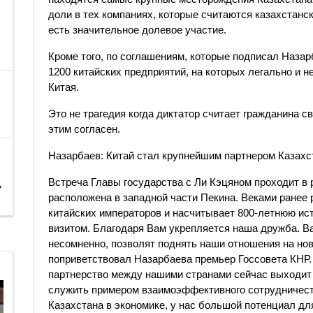
доли в тех компаниях, которые считаются казахстански
есть значительное долевое участие.
Кроме того, по соглашениям, которые подписал Назар
1200 китайских предприятий, на которых легально и 
Китая.
Это не трагедия когда диктатор считает гражданина с
этим согласен.
Назарбаев: Китай стал крупнейшим партнером Казахс
Встреча Главы государства с Ли Кэцяном проходит в 
,
расположена в западной части Пекина. Веками ранее
китайских императоров и насчитывает 800-летнюю ист
визитом. Благодаря Вам укрепляется наша дружба. В
несомненно, позволят поднять наши отношения на нову
поприветствовал Назарбаева премьер Госсовета КНР.
партнерство между нашими странами сейчас выходит
служить примером взаимоэффективного сотрудничест
Казахстана в экономике, у нас большой потенциал д