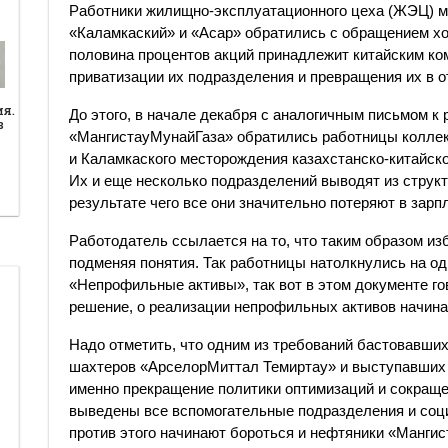
Работники жилищно-эксплуатационного цеха (ЖЭЦ) 
«Каламкаский» и «Асар» обратились с обращением хо
половина процентов акций принадлежит китайским ком
приватизации их подразделения и превращения их в 
ия.
До этого, в начале декабря с аналогичным письмом к
в
«МангистауМунайГаза» обратились работницы коллек
и Каламкаского месторождения казахстанско-китайск
Их и еще несколько подразделений выводят из струк
результате чего все они значительно потеряют в зарп
Работодатель ссылается на то, что таким образом из
подменяя понятия. Так работницы натолкнулись на од
«Непрофильные активы», так вот в этом документе го
решение, о реализации непрофильных активов начиная
Надо отметить, что одним из требований бастовавших
шахтеров «АрселорМиттал Темиртау» и выступавших
именно прекращение политики оптимизаций и сокращен
выведены все вспомогательные подразделения и соц
против этого начинают бороться и нефтяники «Мангис