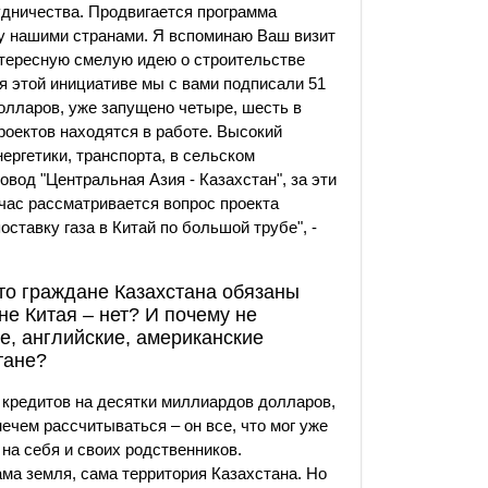
удничества. Продвигается программа
у нашими странами. Я вспоминаю Ваш визит
интересную смелую идею о строительстве
 этой инициативе мы с вами подписали 51
лларов, уже запущено четыре, шесть в
проектов находятся в работе. Высокий
ергетики, транспорта, в сельском
вод "Центральная Азия - Казахстан", за эти
час рассматривается вопрос проекта
ставку газа в Китай по большой трубе", -
то граждане Казахстана обязаны
не Китая – нет? И почему не
е, английские, американские
тане?
 кредитов на десятки миллиардов долларов,
ечем рассчитываться – он все, что мог уже
на себя и своих родственников.
ама земля, сама территория Казахстана. Но