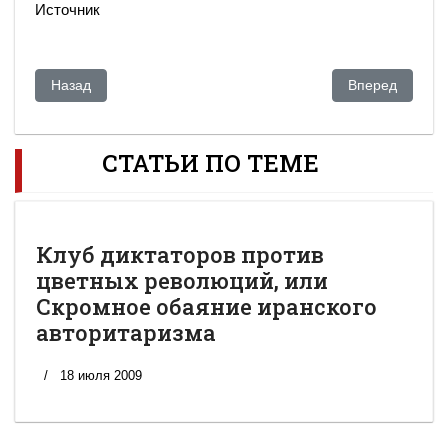
Источник
Предыдущий: "Новый Шелковый путь": Китай делает ставку 
Следующий: В 
Назад
Вперед
СТАТЬИ ПО ТЕМЕ
Клуб диктаторов против
цветных революций, или
Скромное обаяние иранского
авторитаризма
18 июля 2009