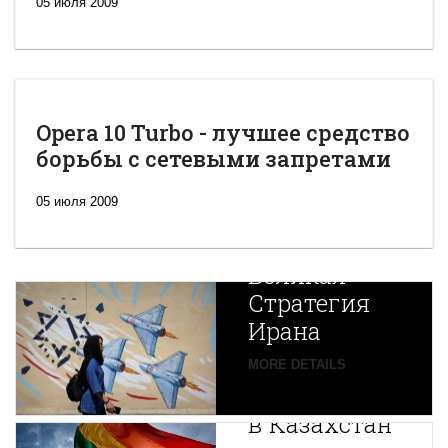
05 июля 2009
Opera 10 Turbo - лучшее средство
борьбы с сетевыми запретами
05 июля 2009
Новая
Великая
Стратегия
Ирана
Путин
MORE DETAILS
экспортирует
В
в Казахстан
Центральной