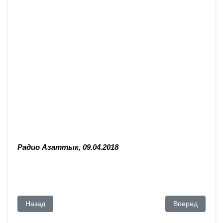
Радио Азаттык, 09.04.2018
Предыдущий: РУКИ ПРОЧЬ ОТ ГАЗЕТЫ «ДАТ» («Обществен
Следующий: Ка
Назад
Вперед