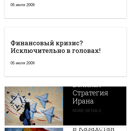
05 июля 2009
Финансовый кризис?
Исключительно в головах!
05 июля 2009
Новая
Великая
Стратегия
Ирана
Путин
MORE DETAILS
экспортирует
В
в Казахстан
Центральной