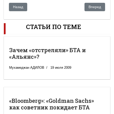
Предыдущий: Почему легендарный клан богачей избавляет
Следующий: Не
Назад
Вперед
СТАТЬИ ПО ТЕМЕ
Зачем «отстреляли» БТА и
«Альянс»?
Мухамеджан АДИЛОВ
19 июля 2009
«Bloomberg»: «Goldman Sachs»
как советник покидает БТА