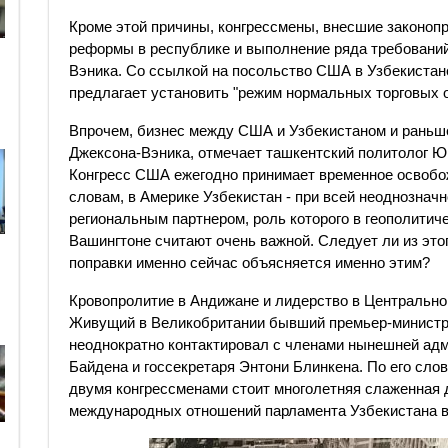
Кроме этой причины, конгрессмены, внесшие законопр
реформы в республике и выполнение ряда требований
Вэника. Со ссылкой на посольство США в Узбекистан
предлагает установить "режим нормальных торговых о
Впрочем, бизнес между США и Узбекистаном и раньше
Джексона-Вэника, отмечает ташкентский политолог Ю
Конгресс США ежегодно принимает временное освобож
словам, в Америке Узбекистан - при всей неоднозначн
региональным партнером, роль которого в геополитич
Вашингтоне считают очень важной. Следует ли из этог
поправки именно сейчас объясняется именно этим?
Кровопролитие в Андижане и лидерство в Центрально
Живущий в Великобритании бывший премьер-министр
неоднократно контактировал с членами нынешней ад
Байдена и госсекретаря Энтони Блинкена. По его сло
двумя конгрессменами стоит многолетняя слаженная
международных отношений парламента Узбекистана в