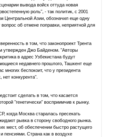
сценарии вывода войск оттуда новая
остепенную роль", - так политик, с 2001
ам Центральной Азии, обозначил еще одну
т вопрос об отмене поправки, неприятной для
еренность в том, что законопроект Трента
ем утвержден Джо Байденом. "Авторы
 критика в адрес Узбекистана будут
ающиеся недавнего прошлого, Ташкент еще
ас многих беспокоит, что у президента
 нет конкурента".
едстоит сделать в том, что касается
оторой "генетически" восприимчив к рынку.
Р, когда Москва старалась пресекать
жидают рывка в сторону свободного рынка.
их мест, об обеспечении быстро растущего
и пенсиями. Страна как в воздухе