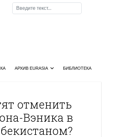
Поиск
КА
АРХИВ EURASIA
БИБЛИОТЕКА
ят отменить
она-Вэника в
збекистаном?