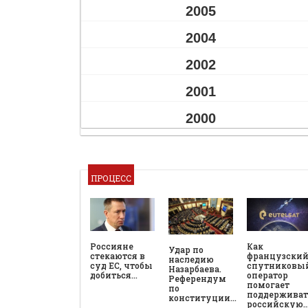
2005
2004
2002
2001
2000
ПРОЦЕСС
Россияне
Как
Удар по
стекаются в
французски
наследию
суд ЕС, чтобы
спутниковы
Назарбаева.
добиться…
оператор
Референдум
помогает
по
поддерживат
конституции…
российскую