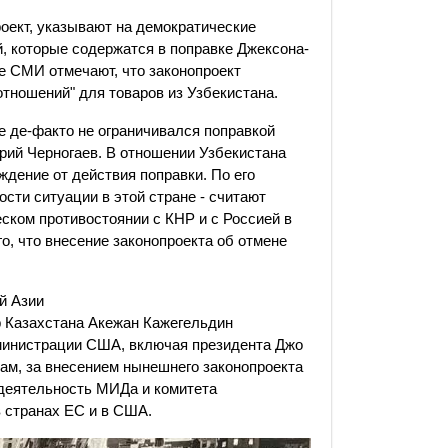
оект, указывают на демократические
, которые содержатся в поправке Джексона-
е СМИ отмечают, что законопроект
тношений" для товаров из Узбекистана.
 де-факто не ограничивался поправкой
рий Черногаев. В отношении Узбекистана
дение от действия поправки. По его
ости ситуации в этой стране - считают
еском противостоянии с КНР и с Россией в
о, что внесение законопроекта об отмене
й Азии
 Казахстана Акежан Кажегельдин
министрации США, включая президента Джо
вам, за внесением нынешнего законопроекта
 деятельность МИДа и комитета
 странах ЕС и в США.