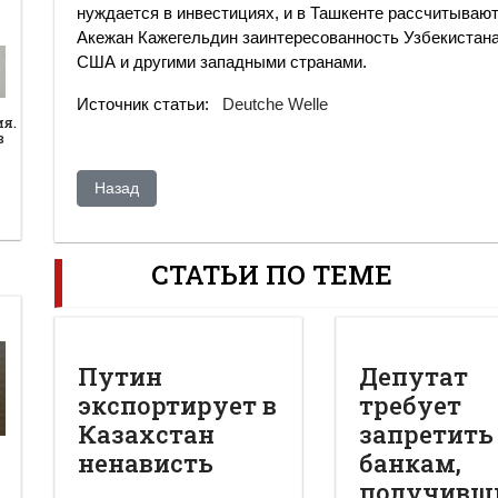
нуждается в инвестициях, и в Ташкенте рассчитывают 
Акежан Кажегельдин заинтересованность Узбекистана 
США и другими западными странами.
Источник статьи:
Deutche Welle
ия.
в
Предыдущий: Уроки, извлеченные из казахстанского к
Назад
СТАТЬИ ПО ТЕМЕ
Путин
Депутат
экспортирует в
требует
Казахстан
запретить
ненависть
банкам,
получивш