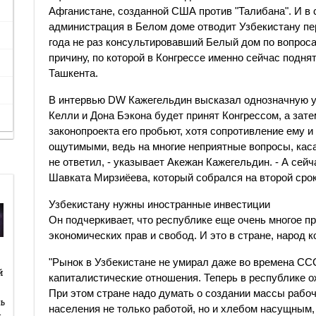
Афганистане, созданной США против "Талибана". И в 
администрация в Белом доме отводит Узбекистану перв
года не раз консультировавший Белый дом по вопрос
причину, по которой в Конгрессе именно сейчас подня
Ташкента.
В интервью DW Кажегельдин высказал однозначную ув
Келли и Дона Бэкона будет принят Конгрессом, а зат
законопроекта его пробьют, хотя сопротивление ему и
ощутимыми, ведь на многие неприятные вопросы, кас
не ответил, - указывает Акежан Кажегельдин. - А сейч
Шавката Мирзиёева, который собрался на второй срок,
Узбекистану нужны иностранные инвестиции
Он подчеркивает, что республике еще очень многое пр
экономических прав и свобод. И это в стране, народ к
"Рынок в Узбекистане не умирал даже во времена ССС
й
й
капиталистические отношения. Теперь в республике о
При этом стране надо думать о создании массы рабоч
ь
населения не только работой, но и хлебом насущным, 
…