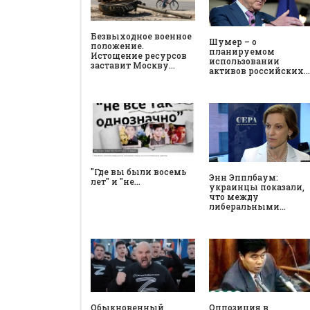
Безвыходное военное
Шумер – о
положение.
планируемом
Истощение ресурсов
использовании
заставит Москву…
активов российских…
"Где вы были восемь
Энн Эпплбаум:
лет" и "не…
украинцы показали,
что между
либеральными…
Обыкновенный
Оппозиция в