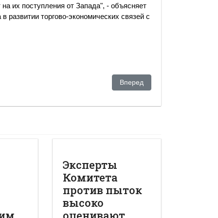
на их поступления от Запада", - объясняет
в развитии торгово-экономических связей с
ризиса
Следующий: Как турецкий биз
Вперед
Эксперты
Комитета
против пыток
высоко
им
оценивают