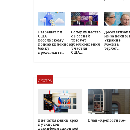
Разрешат ли
Соперничество
Десоветизац
США
с Россией
Из-за войны 
российскому
требует
Украине
подсанкционному
возобновления
Москва
банку
участия
теряет…
продолжить…
США…
ЭКСТРА
План «Крепостные»
Впечатляющий крах
путинской
дезинформационной