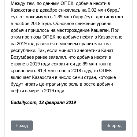
Между тем, по данным ОПЕК, добыча нефти в
Казахстане в декабре снизилась на 0,02 млн барр./
сут. от максимума в 1,89 млн барр./сут., достигнутого
в ноябре 2018 года. Основное снижение уровня
добычи пришлось на месторождение Кашаган. При
этом прогнозы ОПЕК по добыче нефти в Казахстане
на 2019 год разнятся с мнением правительства
республики. Так, если министр энергетики Канат
Бозумбаев ранее заявлял, что добыча нефти в
стране в 2019 году сократится до 89 млн тонн в
сравнении с 91,4 млн тонн в 2018 году, то ОПЕК
включает Казахстан в число семи стран, которые
будут играть центральную роль в росте добычи
нефти в мире в 2019 году.
Eadaily.com, 13 февраля 2019
Предыдущий: Экономика в период транзита власти: что сто
Следующий: Ис
Назад
Вперед