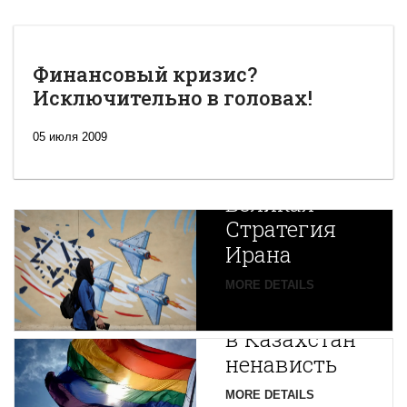
Финансовый кризис?
Исключительно в головах!
05 июля 2009
Новая
Великая
Стратегия
Ирана
Путин
MORE DETAILS
экспортирует
В
в Казахстан
Центральной
ненависть
Азии
зарождается
MORE DETAILS