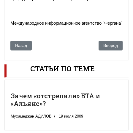
Международное информационное агентство "Фергана"
Предыдущий: На закрытом совещании по Кашагану «ничег
Следующий: ЛУ
Назад
Вперед
СТАТЬИ ПО ТЕМЕ
Зачем «отстреляли» БТА и
«Альянс»?
Мухамеджан АДИЛОВ
19 июля 2009