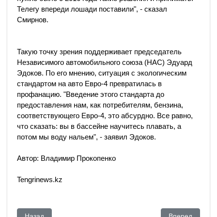
Телегу впереди лошади поставили", - сказал
Смирнов.
Такую точку зрения поддерживает председатель
Независимого автомобильного союза (НАС) Эдуард
Эдоков. По его мнению, ситуация с экологическим
стандартом на авто Евро-4 превратилась в
профанацию. "Введение этого стандарта до
предоставления нам, как потребителям, бензина,
соответствующего Евро-4, это абсурдно. Все равно,
что сказать: вы в бассейне научитесь плавать, а
потом мы воду нальем", - заявил Эдоков.
Автор:
Владимир Прокопенко
Tengrinews.kz
Предыдущий: Концерн из Казахстана может уйти с Лондонс
Следующий: Ос
Назад
Вперед