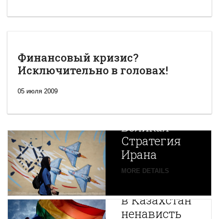
Финансовый кризис?
Исключительно в головах!
05 июля 2009
Новая
Великая
Стратегия
Ирана
Путин
MORE DETAILS
экспортирует
В
в Казахстан
Центральной
ненависть
Азии