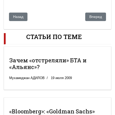
Предыдущий: Нефтяным компаниям в Казахстане угрожают
Следующий: Че
Назад
Вперед
СТАТЬИ ПО ТЕМЕ
Зачем «отстреляли» БТА и
«Альянс»?
Мухамеджан АДИЛОВ
19 июля 2009
«Bloomberg»: «Goldman Sachs»