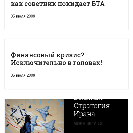
как советник покидает БТА
05 июля 2009
Финансовый кризис?
Исключительно в головах!
05 июля 2009
Новая
Великая
Стратегия
Ирана
Путин
MORE DETAILS
экспортирует