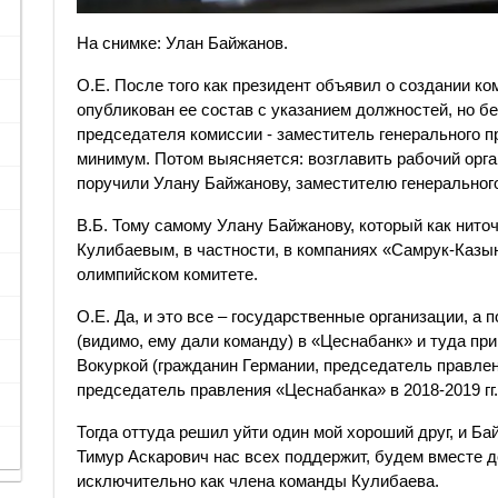
На снимке: Улан Байжанов.
О.Е. После того как президент объявил о создании ко
опубликован ее состав с указанием должностей, но б
председателя комиссии - заместитель генерального пр
минимум. Потом выясняется: возглавить рабочий орга
поручили Улану Байжанову, заместителю генерального
В.Б. Тому самому Улану Байжанову, который как ниточ
Кулибаевым, в частности, в компаниях «Самрук-Казы
олимпийском комитете.
О.Е. Да, и это все – государственные организации, а 
(видимо, ему дали команду) в «Цеснабанк» и туда пр
Вокуркой (гражданин Германии, председатель правлени
председатель правления «Цеснабанка» в 2018-2019 гг.)
Тогда оттуда решил уйти один мой хороший друг, и Б
Тимур Аскарович нас всех поддержит, будем вместе д
исключительно как члена команды Кулибаева.