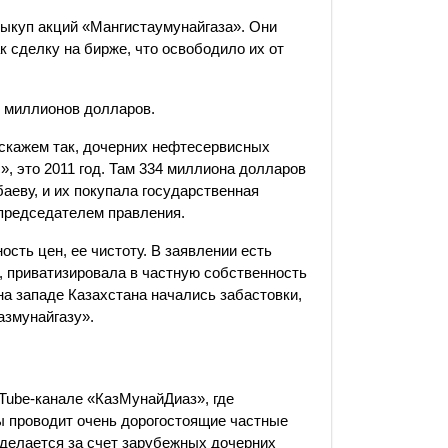
 выкуп акций «Мангистаумунайгаза». Они
к сделку на бирже, что освободило их от
0 миллионов долларов.
 скажем так, дочерних нефтесервисных
, это 2011 год. Там 334 миллиона долларов
аеву, и их покупала государственная
 председателем правления.
сть цен, ее чистоту. В заявлении есть
м, приватизировала в частную собственность
а западе Казахстана начались забастовки,
азмунайгазу».
Tube-канале «КазМунайДиаз», где
ы проводит очень дорогостоящие частные
о делается за счет зарубежных дочерних