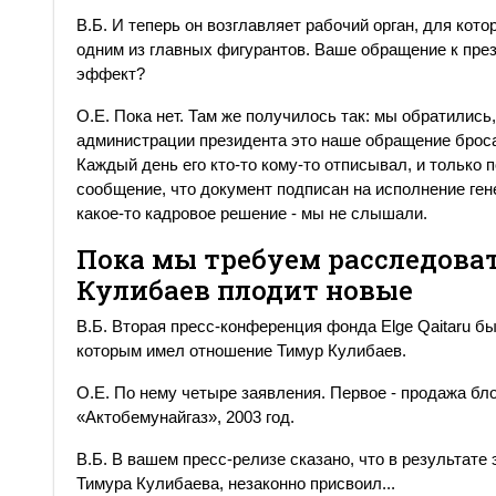
В.Б. И теперь он возглавляет рабочий орган, для кот
одним из главных фигурантов. Ваше обращение к през
эффект?
О.Е. Пока нет. Там же получилось так: мы обратились
администрации президента это наше обращение бросал
Каждый день его кто-то кому-то отписывал, и только
сообщение, что документ подписан на исполнение ген
какое-то кадровое решение - мы не слышали.
Пока мы требуем расследоват
Кулибаев плодит новые
В.Б. Вторая пресс-конференция фонда Elge Qaitaru б
которым имел отношение Тимур Кулибаев.
О.Е. По нему четыре заявления. Первое - продажа бл
«Актобемунайгаз», 2003 год.
В.Б. В вашем пресс-релизе сказано, что в результате
Тимура Кулибаева, незаконно присвоил...