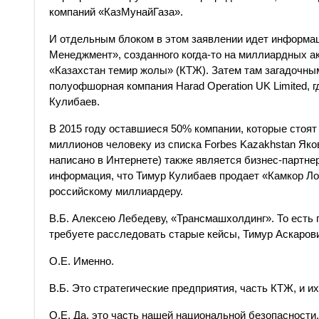
компаний «КазМунайГаза».
И отдельным блоком в этом заявлении идет информа
Менеджмент», созданного когда-то на миллиардных ак
«Казахстан темир жолы» (КТЖ). Затем там загадочны
полуофшорная компания Harad Operation UK Limited, 
Кулибаев.
В 2015 году оставшиеся 50% компании, которые стоя
миллионов человеку из списка Forbes Kazakhstan Яков
написано в Интернете) также является бизнес-партне
информация, что Тимур Кулибаев продает «Камкор Ло
российскому миллиардеру.
В.Б. Алексею Лебедеву, «Трансмашхолдинг». То есть 
требуете расследовать старые кейсы, Тимур Аскаров
О.Е. Именно.
В.Б. Это стратегические предприятия, часть КТЖ, и и
О.Е. Да, это часть нашей национальной безопасности.