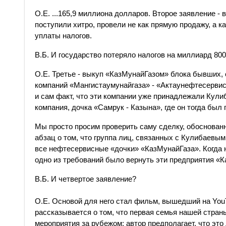
О.Е. ...165,9 миллиона долларов. Второе заявление -
поступили хитро, провели не как прямую продажу, а ка
уплаты налогов.
В.Б. И государство потеряло налогов на миллиард 80
О.Е. Третье - выкуп «КазМунайГазом» блока бывших,
компаний «Мангистаумунайгаза» - «Актаунефтесервис»
и сам факт, что эти компании уже принадлежали Кулиб
компания, дочка «Самрук - Казына», где он тогда был
Мы просто просим проверить саму сделку, обоснованно
абзац о том, что группа лиц, связанных с Кулибаевы
все нефтесервисные «дочки» «КазМунайГаза». Когда н
одно из требований было вернуть эти предприятия «К
В.Б. И четвертое заявление?
О.Е. Основой для него стал фильм, вышедший на You
рассказывается о том, что первая семья нашей стран
мероприятия за рубежом: автор предполагает, что эт