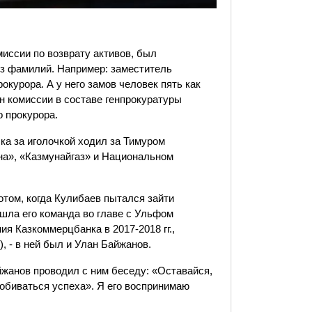
миссии по возврату активов, был
ез фамилий. Например: заместитель
окурора. А у него замов человек пять как
н комиссии в составе генпрокуратуры
 прокурора.
ка за иголочкой ходил за Тимуром
на», «Казмунайгаз» и Национальном
потом, когда Кулибаев пытался зайти
ишла его команда во главе с Ульфом
я Казкоммерцбанка в 2017-2018 гг.,
, - в ней был и Улан Байжанов.
айжанов проводил с ним беседу: «Оставайся,
обиваться успеха». Я его воспринимаю