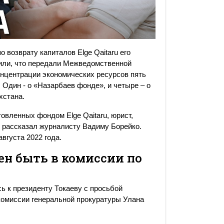
 возврату капиталов Elge Qaitaru его
или, что передали Межведомственной
онцентрации экономических ресурсов пять
 Один - о «Назарбаев фонде», и четыре – о
хстана.
товленных фондом Elge Qaitaru, юрист,
 рассказал журналисту Вадиму Борейко.
вгуста 2022 года.
ен быть в комиссии по
ь к президенту Токаеву с просьбой
комиссии генеральной прокуратуры Улана