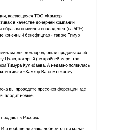
ция, касающаяся ТОО «Камкор
тивах в качестве дочерней компании
м образом появился совладелец (на 50%) –
где конечный бенефициар - так же Тимур
т миллиарды долларов, были проданы за 55
у Цхаю, который (по крайней мере, так
ром Тимура Кулибаева. А недавно появилась
комотив» и «Камкор Вагон» некоему
пока вы проводите пресс-конференции, где
ич плодит новые.
х продают в Россию.
 И я вообще не знаю, доберутся ли когда-