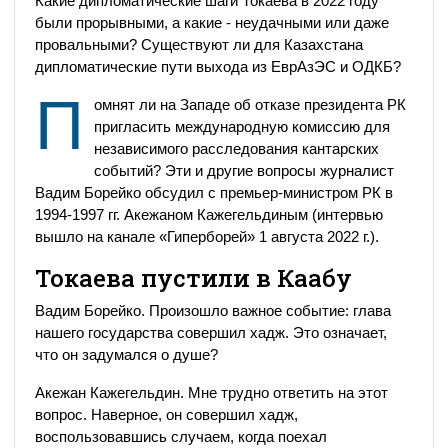
Какие дипломатические шаги Токаева в 2022 году
были прорывными, а какие - неудачными или даже
провальными? Существуют ли для Казахстана
дипломатические пути выхода из ЕврАзЭС и ОДКБ?
П
омнят ли на Западе об отказе президента РК
пригласить международную комиссию для
независимого расследования кантарских
событий? Эти и другие вопросы журналист
Вадим Борейко обсудил с премьер-министром РК в
1994-1997 гг. Акежаном Кажегельдиным (интервью
вышло на канале «Гиперборей» 1 августа 2022 г.).
Токаева пустили в Каабу
Вадим Борейко. Произошло важное событие: глава
нашего государства совершил хадж. Это означает,
что он задумался о душе?
Акежан Кажегельдин. Мне трудно ответить на этот
вопрос. Наверное, он совершил хадж,
воспользовавшись случаем, когда поехал