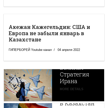
Акежан Кажегельдин: США и
Европа не забыли январь в
Казахстане
ГИПЕРБОРЕЙ Youtube канал
04 апреля 2022
Новая
Великая
Стратегия
Ирана
Путин
MORE DETAILS
экспортирует
В
в Казахстан
Центральной