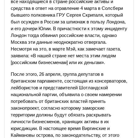
все находящиеся в стране российские активы и
средства в ответ на отравление 4 марта в Солсбери
бывшего полковника ГРУ Сергея Скрипаля, который
был осужден в России за шпионаж в пользу Лондона,
и его дочери Юлии. В причастности к этому инциденту
Лондон тогда обвинил российские власти, однако
Москва эти данные неоднократно отвергала.
Несмотря на это, в марте Мэй, как замечает газета,
заявила: «В нашей стране нет места этим людям
[российским бизнесменам] или их деньгам».​
После этого, 26 апреля, группа депутатов в
британском парламенте, состоящая из консерваторов,
лейбористов и представителей Шотландской
национальной партии, объявила о своем намерении
потребовать от британских властей принять
законопроект, согласно которому заморские
территории должны будут обязать раскрывать
личности бизнесменов, хранящих активы в их
юрисдикции. В настоящее время Виргинские и
Каймановы острова, по законодательству, от этого