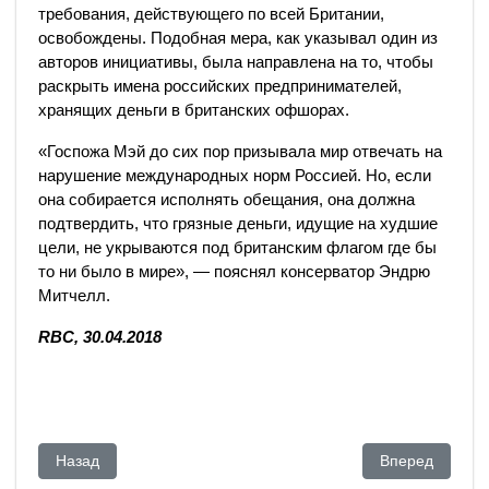
требования, действующего по всей Британии,
освобождены. Подобная мера, как указывал один из
авторов инициативы, была направлена на то, чтобы
раскрыть имена российских предпринимателей,
хранящих деньги в британских офшорах.
«Госпожа Мэй до сих пор призывала мир отвечать на
нарушение международных норм Россией. Но, если
она собирается исполнять обещания, она должна
подтвердить, что грязные деньги, идущие на худшие
цели, не укрываются под британским флагом где бы
то ни было в мире», — пояснял консерватор Эндрю
Митчелл.
RBC, 30.04.2018
Предыдущий: СМИ: экс-главе Сената Бельгии предъявлено
Следующий: Па
Назад
Вперед