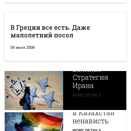
В Греции все есть. Даже
малолетний посол
04 июля 2009
Новая
Великая
Стратегия
Ирана
Путин
MORE DETAILS
экспортирует
В
в Казахстан
Центральной
ненависть
Азии
MORE DETAILS