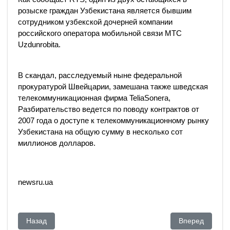
розыске граждан Узбекистана является бывшим
сотрудником узбекской дочерней компании
российского оператора мобильной связи МТС
Uzdunrobita.
В скандал, расследуемый ныне федеральной
прокуратурой Швейцарии, замешана также шведская
телекоммуникационная фирма TeliaSonera,
Разбирательство ведется по поводу контрактов от
2007 года о доступе к телекоммуникационному рынку
Узбекистана на общую сумму в несколько сот
миллионов долларов.
newsru.ua
Предыдущий: Супруга Виктора Храпунова объявлена в роз
Следующий: Се
Назад
Вперед