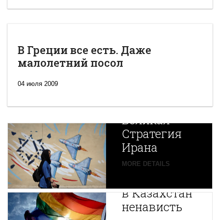
В Греции все есть. Даже
малолетний посол
04 июля 2009
Новая
Великая
Стратегия
Ирана
Путин
MORE DETAILS
экспортирует
В
в Казахстан
Центральной
ненависть
Азии