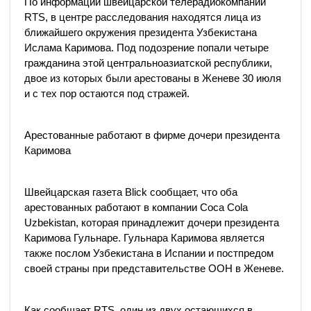
По информации швейцарской телерадиокомпании
RTS, в центре расследования находятся лица из
ближайшего окружения президента Узбекистана
Ислама Каримова. Под подозрение попали четыре
гражданина этой центральноазиатской республики,
двое из которых были арестованы в Женеве 30 июля
и с тех пор остаются под стражей.
Арестованные работают в фирме дочери президента
Каримова
Швейцарская газета Blick сообщает, что оба
арестованных работают в компании Coca Cola
Uzbekistan, которая принадлежит дочери президента
Каримова Гульнаре. Гульнара Каримова является
также послом Узбекистана в Испании и постпредом
своей страны при представительстве ООН в Женеве.
Как сообщает RTS, один из двух остающихся в