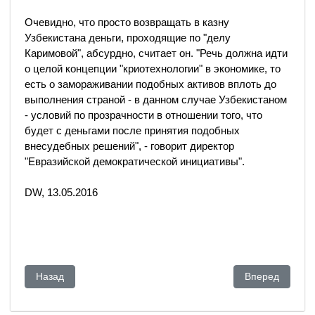
Очевидно, что просто возвращать в казну
Узбекистана деньги, проходящие по "делу
Каримовой", абсурдно, считает он. "Речь должна идти
о целой концепции "криотехнологии" в экономике, то
есть о замораживании подобных активов вплоть до
выполнения страной - в данном случае Узбекистаном
- условий по прозрачности в отношении того, что
будет с деньгами после принятия подобных
внесудебных решений", - говорит директор
"Евразийской демократической инициативы".
DW, 13.05.2016
Предыдущий: Швейцарский банк BSI помогал клиентам прят
Следующий: Жу
Назад
Вперед