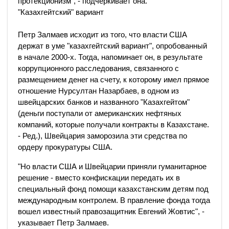
протекционизм", - подчеркивает она.
"Казахгейтский" вариант
Петр Залмаев исходит из того, что власти США
держат в уме "казахгейтский вариант", опробованный
в начале 2000-х. Тогда, напоминает он, в результате
коррупционного расследования, связанного с
размещением денег на счету, к которому имел прямое
отношение Нурсултан Назарбаев, в одном из
швейцарских банков и названного "Казахгейтом"
(деньги поступали от американских нефтяных
компаний, которые получали контракты в Казахстане.
- Ред.), Швейцария заморозила эти средства по
ордеру прокуратуры США.
"Но власти США и Швейцарии приняли гуманитарное
решение - вместо конфискации передать их в
специальный фонд помощи казахстанским детям под
международным контролем. В правление фонда тогда
вошел известный правозащитник Евгений Жовтис", -
указывает Петр Залмаев.