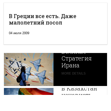
В Греции все есть. Даже
малолетний посол
04 июля 2009
Новая
Великая
Стратегия
Ирана
Путин
MORE DETAILS
экспортирует
В
в Казахстан
Центральной
ненависть
Азии
зарождается
MORE DETAILS