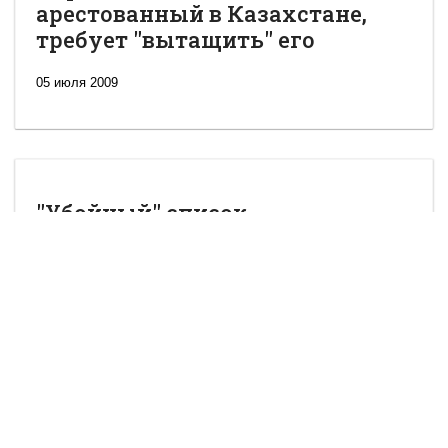
арестованный в Казахстане,
требует "вытащить" его
05 июля 2009
"Убойный" список
05 июля 2009
В Греции все есть. Даже
малолетний посол