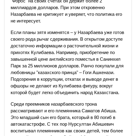
"Форбс" на своих счетах он держит более 2
миллиардов долларов. При этом откровенно
Назарбаева не критикует и уверяет, что политика его
не интересует.
Если планы зятя изменятся – у Назарбаева уже готов
своего рода рычаг сдерживания. В открытом доступе
достаточно информации о расточительной жизни и
прихотях Кулибаева. Например, приобретение по
завышенной цене английского поместья в Санинхил
Парк за 25 миллионов долларов. Ранчо покупали для
любовницы "казахского принца" – Гоги Ашкенази.
Подозрения в коррупции, откатах и выводе денег в
офшоры не делают из Кулибаева фигуру, вокруг
которой будет легко объединить народ Казахстана.
Среди преемников назарбаевского трона
рассматривают и его племянника Саматов Абиша.
Это младший сын его брата, который в 80 погиб в
автокатастрофе. С тех пор Нурсултан Абишевич
воспитывал племянников как своих детей, тем более