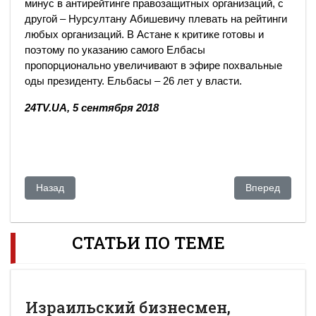
минус в антирейтинге правозащитных организаций, с
другой – Нурсултану Абишевичу плевать на рейтинги
любых организаций. В Астане к критике готовы и
поэтому по указанию самого Елбасы
пропорционально увеличивают в эфире похвальные
оды президенту. Ельбасы – 26 лет у власти.
24TV.UA, 5 сентября 2018
Предыдущий: Казахстанские магнаты
Следующий: Ви
Назад
Вперед
СТАТЬИ ПО ТЕМЕ
Израильский бизнесмен,