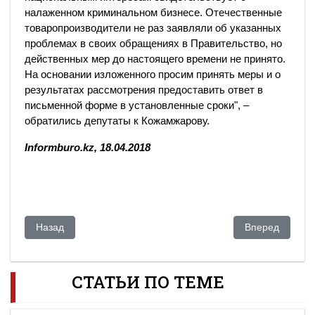
налаженном криминальном бизнесе. Отечественные
товаропроизводители не раз заявляли об указанных
проблемах в своих обращениях в Правительство, но
действенных мер до настоящего времени не принято.
На основании изложенного просим принять меры и о
результатах рассмотрения предоставить ответ в
письменной форме в установленные сроки", –
обратились депутаты к Кожамжарову.
Informburo.kz, 18.04.2018
Предыдущий: История нацкомпаний Казахстана: КТЖ славит
Следующий: Во
Назад
Вперед
СТАТЬИ ПО ТЕМЕ