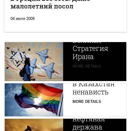
малолетний посол
04 июля 2009
Новая
Великая
Стратегия
Ирана
Путин
MORE DETAILS
экспортирует
В
в Казахстан
Центральной
ненависть
Азии
зарождается
MORE DETAILS
новая
нефтяная
держава