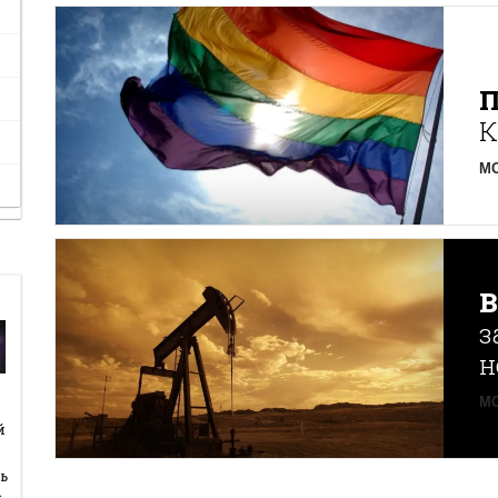
К
MO
з
н
MO
й
й
ь
…