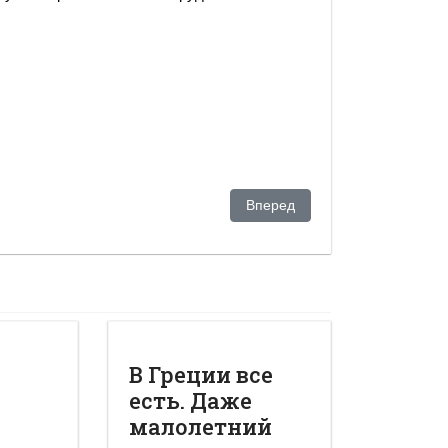
пасаемые» банки
Следующий: Неожиданное «про
Вперед
"
В Греции все
есть. Даже
малолетний