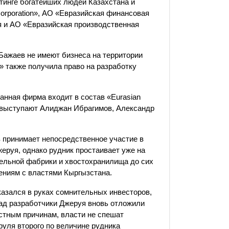
тинге богатейших людей Казахстана и
Corporation», АО «Евразийская финансовая
 и АО «Евразийская производственная
Бажаев не имеют бизнеса на территории
» также получила право на разработку
анная фирма входит в состав «Eurasian
ой выступают Алиджан Ибрагимов, Александр
 принимает непосредственное участие в
еруя, однако рудник простаивает уже на
тельной фабрики и хвостохранилища до сих
ениям с властями Кыргызстана.
казался в руках сомнительных инвесторов,
ад разработчики Джеруя вновь отложили
естным причинам, власти не спешат
руля второго по величине рудника