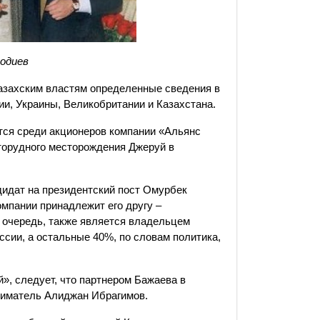
одиев
азахским властям определенные сведения в
и, Украины, Великобритании и Казахстана.
тся среди акционеров компании «Альянс
оторудного месторождения Джеруй в
дидат на президентский пост Омурбек
мпании принадлежит его другу –
ю очередь, также является владельцем
сии, а остальные 40%, по словам политика,
», следует, что партнером Бажаева в
ниматель Алиджан Ибрагимов.