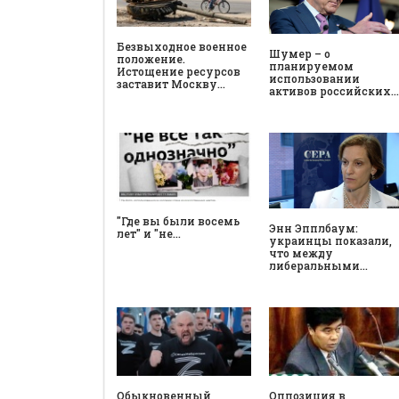
Безвыходное военное
Шумер – о
положение.
планируемом
Истощение ресурсов
использовании
заставит Москву…
активов российских…
"Где вы были восемь
Энн Эпплбаум:
лет" и "не…
украинцы показали,
что между
либеральными…
Обыкновенный
Оппозиция в