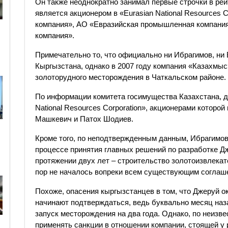
Он также неоднократно занимал первые строчки в рей
является акционером в «Eurasian National Resources 
компания», АО «Евразийская промышленная компания
компания».
Примечательно то, что официально ни Ибрагимов, ни 
Кыргызстана, однако в 2007 году компания «Казахмыс
золоторудного месторождения в Чаткальском районе.
По информации комитета госимущества Казахстана, д
National Resources Corporation», акционерами котор
Машкевич и Патох Шодиев.
Кроме того, по неподтвержденным данным, Ибрагимов
процессе принятия главных решений по разработке Дж
протяжении двух лет – строительство золотоизвлека
пор не началось вопреки всем существующим соглаш
Похоже, опасения кыргызстанцев в том, что Джеруй о
начинают подтверждаться, ведь буквально месяц наз
запуск месторождения на два года. Однако, по неизв
применять санкции в отношении компании, стоящей у 