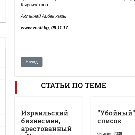
Кыргызстана.
Алтынай Айбек кызы
www.vesti.kg, 09.11.17
Предыдущий: «Внезапное прозрение» Мынбаева и «с
Назад
СТАТЬИ ПО ТЕМЕ
Израильский
"Убойный
бизнесмен,
список
арестованный
05 июля 2009