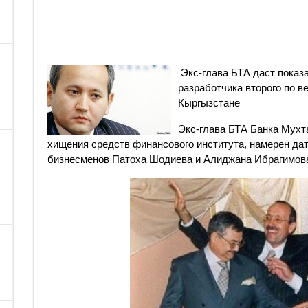
Экс-глава БТА даст показ
разработчика второго по в
Кыргызстане
Экс-глава БТА Банка Мухт
хищения средств финансового института, намерен дат
бизнесменов Патоха Шодиева и Алиджана Ибрагимова