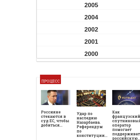
2005
2004
2002
2001
2000
ПРОЦЕСС
Россияне
Как
Удар по
стекаются в
французски
наследию
суд ЕС, чтобы
спутниковы
Назарбаева.
добиться…
оператор
Референдум
помогает
по
поддерживат
конституции…
российскую