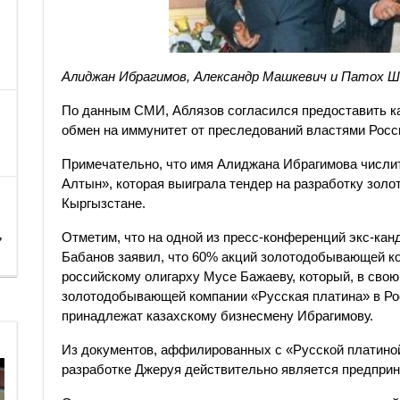
Алиджан Ибрагимов, Александр Машкевич и Патох Ш
По данным СМИ, Аблязов согласился предоставить к
обмен на иммунитет от преследований властями Росси
Примечательно, что имя Алиджана Ибрагимова числи
Алтын», которая выиграла тендер на разработку зол
Кыргызстане.
,
Отметим, что на одной из пресс-конференций экс-кан
Бабанов заявил, что 60% акций золотодобывающей ко
российскому олигарху Мусе Бажаеву, который, в сво
золотодобывающей компании «Русская платина» в Рос
принадлежат казахскому бизнесмену Ибрагимову.
Из документов, аффилированных с «Русской платиной
разработке Джеруя действительно является предпри