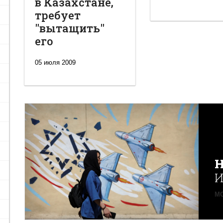
в Казахстане,
требует
"вытащить"
его
05 июля 2009
Н
И
MO