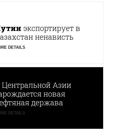
Путин
экспортирует в
азахстан ненависть
RE DETAILS
В
Центральной Азии
арождается новая
ефтяная держава
RE DETAILS