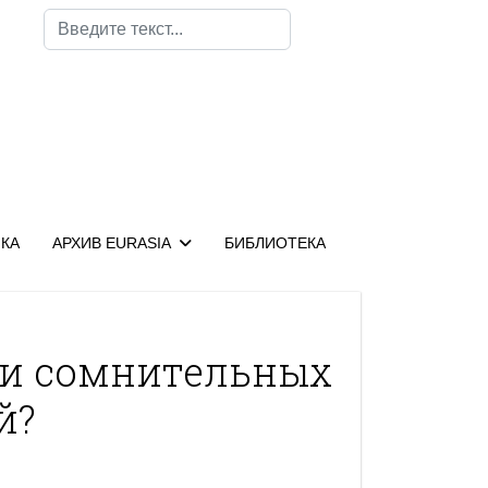
Поиск
КА
АРХИВ EURASIA
БИБЛИОТЕКА
ки сомнительных
й?