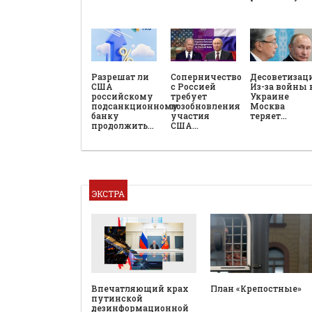
Разрешат ли
Соперничество
Десоветизац
США
с Россией
Из-за войны 
российскому
требует
Украине
подсанкционному
возобновления
Москва
банку
участия
теряет…
продолжить…
США…
ЭКСТРА
План «Крепостные»
Впечатляющий крах
путинской
дезинформационной