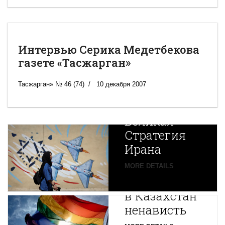
Интервью Серика Медетбекова
газете «Тасжарган»
Тасжарган» № 46 (74)
10 декабря 2007
Новая
Великая
Стратегия
Ирана
Путин
MORE DETAILS
экспортирует
В
в Казахстан
Центральной
ненависть
Азии