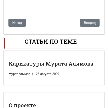
Предыдущий: Карикатуры Мурата Алимова
Следующий: О 
Назад
Вперед
СТАТЬИ ПО ТЕМЕ
Карикатуры Мурата Алимова
Мурат Алимов
23 августа 2009
О проекте