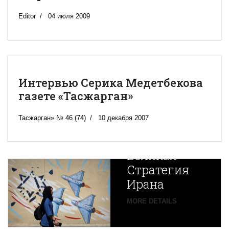
Editor
04 июля 2009
Интервью Серика Медетбекова
газете «Тасжарган»
Тасжарган» № 46 (74)
10 декабря 2007
Новая
Великая
Стратегия
Ирана
Путин
MORE DETAILS
экспортирует
В