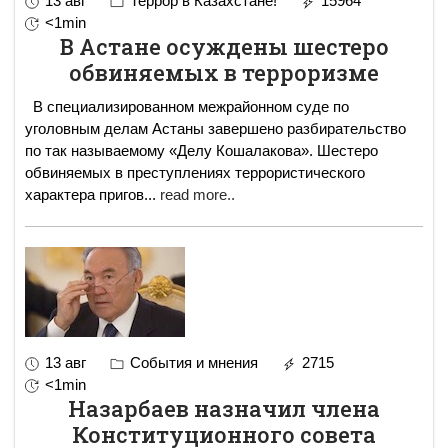
13 авг
Террор в Казахстане!
15964
<1min
В Астане осуждены шестеро
обвиняемых в терроризме
В специализированном межрайонном суде по
уголовным делам Астаны завершено разбирательство
по так называемому «Делу Кошалакова». Шестеро
обвиняемых в преступлениях террористического
характера пригов
...
read more..
13 авг
События и мнения
2715
<1min
Назарбаев назначил члена
Конституционного совета