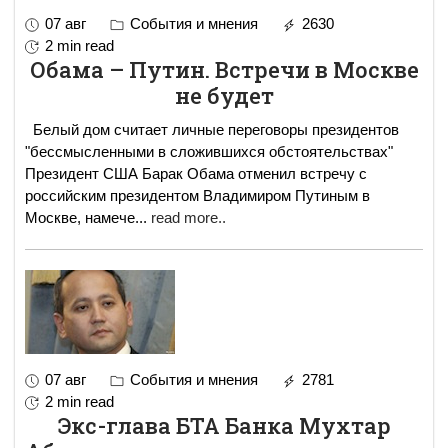
07 авг
События и мнения
2630
2 min read
Обама – Путин. Встречи в Москве
не будет
Белый дом считает личные переговоры президентов
"бессмысленными в сложившихся обстоятельствах"
Президент США Барак Обама отменил встречу с
российским президентом Владимиром Путиным в
Москве, намече
...
read more..
07 авг
События и мнения
2781
2 min read
Экс-глава БТА Банка Мухтар