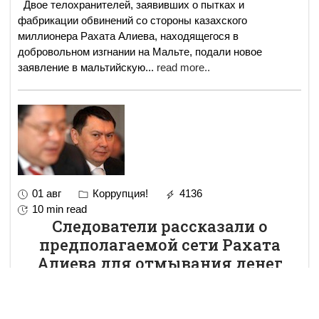
Двое телохранителей, заявивших о пытках и
фабрикации обвинений со стороны казахского
миллионера Рахата Алиева, находящегося в
добровольном изгнании на Мальте, подали новое
заявление в мальтийскую
...
read more..
01 авг
Коррупция!
4136
10 min read
Следователи рассказали о
предполагаемой сети Рахата
Алиева для отмывания денег
Материалы по финансовым делам Алиева переданы на
рассмотрение в венскую и мальтийскую прокуратуры. В
настоящий момент бывший зять казахского диктатора