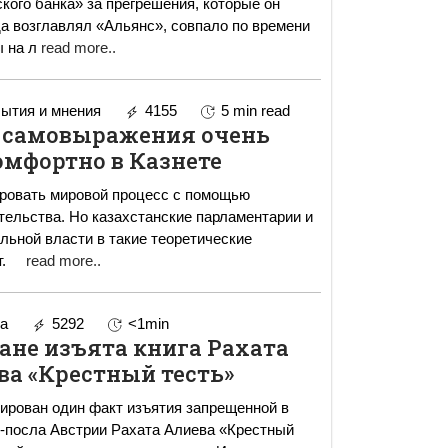
кого банка» за прегрешения, которые он
да возглавлял «Альянс», совпало по времени
ы на л
read more..
ытия и мнения
4155
5 min read
 самовыражения очень
омфортно в Казнете
ировать мировой процесс с помощью
тельства. Но казахстанские парламентарии и
льной власти в такие теоретические
проблемы не вникают.
read more..
a
5292
<1min
ане изъята книга Рахата
ва «Крестный тесть»
ирован один факт изъятия запрещенной в
с-посла Австрии Рахата Алиева «Крестный