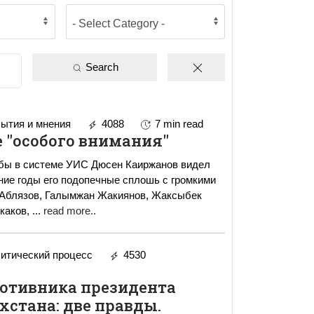
Search
ытия и мнения
4088
7 min read
е "особого внимания"
жбы в системе УИС Дюсен Каиржанов видел
ние годы его подопечные сплошь с громкими
Аблязов, Галымжан Жакиянов, Жаксыбек
каков,
...
read more..
итический процесс
4530
ротивника президента
хстана: две правды.