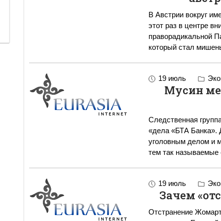
В Австрии вокруг им
этот раз в центре в
праворадикальной П
который стал мишен
19 июль
Эко
Мусин ме
Следственная группа
«дела «БТА Банка». 
уголовным делом и м
тем так называемые 
19 июль
Эко
Зачем «отс
Отстранение Жомарт