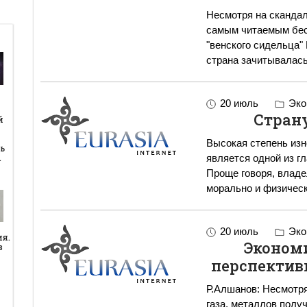
Несмотря на скандал
самым читаемым бес
"венского сидельца" 
страна зачитывалас
20 июль
Эко
й
Стран
й
Высокая степень из
ь
…
является одной из г
Проще говоря, владе
морально и физическ
20 июль
Эко
ия.
Эконом
в
перспективы
Р.Алшанов: Несмотря
газа, металлов полу