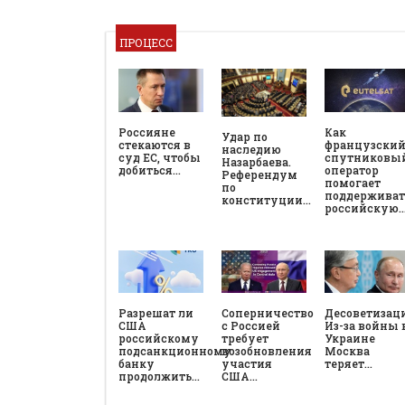
ПРОЦЕСС
Россияне
Как
Удар по
стекаются в
французски
наследию
суд ЕС, чтобы
спутниковы
Назарбаева.
добиться…
оператор
Референдум
помогает
по
поддерживат
конституции…
российскую
Разрешат ли
Соперничество
Десоветизац
США
с Россией
Из-за войны 
российскому
требует
Украине
подсанкционному
возобновления
Москва
банку
участия
теряет…
продолжить…
США…