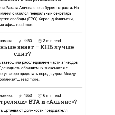
ени Рахата Алиева снова бурлят страсти. На
нимания оказался генеральный секретарь
артии свободы (FPÖ) Харальд Филимски,
ью офи
...
read more..
номика
4480
3 min read
ньше знает – КНБ лучше
спит?
 завершила расследование части эпизодов
Двенадцать обвиняемых знакомятся с
огут скоро предстать перед судом. Между
организат
...
read more..
номика
4653
6 min read
треляли» БТА и «Альянс»?
а Ертаева от должности предсдателя