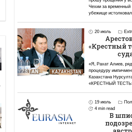
Чехии за временный 
убежище истолковал
20 июль
Extr
Аресто
«Крестный т
суд
«Я, Рахат Алиев, ря
процедуру импичмент
Казахстана Нурсултана Наза
«КРЕСТНЫЙ ТЕСТ
ь
19 июль
Пол
4 min read
В шпи
подозре
авст