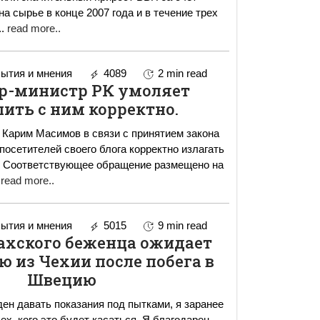
а сырье в конце 2007 года и в течение трех
..
read more..
ытия и мнения
4089
2 min read
р-министр РК умоляет
ить с ним корректно.
Карим Масимов в связи с принятием закона
посетителей своего блога корректно излагать
 Соответствующее обращение размещено на
read more..
ытия и мнения
5015
9 min read
ахского беженца ожидает
 из Чехии после побега в
Швецию
ен давать показания под пытками, я заранее
х, кого это будет касаться. Я благодарен