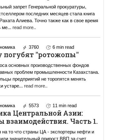
ьный запрет Генеральной прокуратуры,
тселлером последних месяцев стала книга
Рахата Алиева. Точно также как в свое время
ь ме
...
read more..
номика
3760
6 min read
у погубят "ротожопы"
носа основных производственных фондов
лавных проблем промышленности Казахстана.
льцы предприятий не торопятся менять
и устаре
...
read more..
номика
5573
11 min read
ика Центральной Азии:
 взаимодействия. Часть 1.
 на то что страны ЦА - экспортеры нефти и
чили значительный прирост ВВП за счет