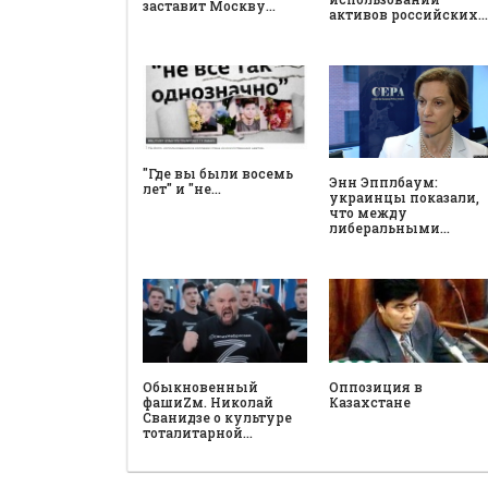
заставит Москву…
активов российских…
"Где вы были восемь
Энн Эпплбаум:
лет" и "не…
украинцы показали,
что между
либеральными…
Обыкновенный
Оппозиция в
фашиZм. Николай
Казахстане
Сванидзе о культуре
тоталитарной…