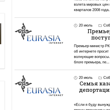
взлета мировых цен н
кварталов 2008 года
.
20 июль
Соб
Премье
поступ
Премьер-министр РК 
об интернете просит 
волнующие вопросы.
блоге премьера, пе
...
20 июль
Соб
Семья каз
депортацию
«Если я буду вынужд
прошу прощения у все