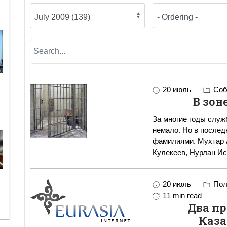
20 июль
Соб
В зон
За многие годы слу
немало. Но в послед
фамилиями. Мухтар 
Кулекеев, Нурлан Ис
20 июль
Пол
11 min read
Два п
Каза