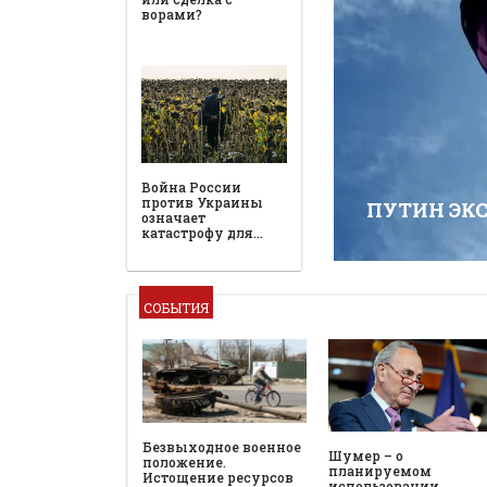
ворами?
Война России
против Украины
ПУТИН ЭК
означает
катастрофу для…
СОБЫТИЯ
Безвыходное военное
Шумер – о
положение.
планируемом
Истощение ресурсов
использовании