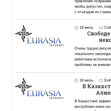
правления «Евразийс
якобы допустил, ког
с отъездом из стран
18 июль
Соб
Свободе
нек
Очень трудно регул
локального законода
работники исполните
18 июль
Extr
В Казахст
Алие
В Казахстане зафикс
республике книги эк