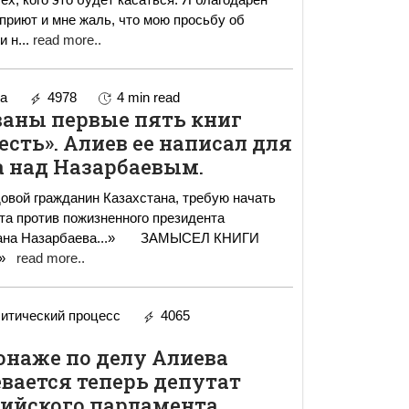
приют и мне жаль, что мою просьбу об
и н
...
read more..
a
4978
4 min read
ваны первые пять книг
есть». Алиев ее написал для
а над Назарбаевым.
довой гражданин Казахстана, требую начать
а против пожизненного президента
рбаева...» ЗАМЫСЕЛ КНИГИ
Ь»
read more..
итический процесс
4065
онаже по делу Алиева
вается теперь депутат
рийского парламента