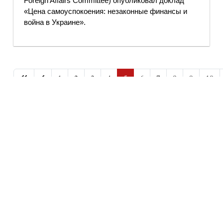
Foreign Affairs Committee) опубликовал доклад
«Цена самоуспокоения: незаконные финансы и
война в Украине».
1
2
3
4
5
6
7
8
9
10
Страница 5 из 1697
ENGLISH VERSION
Copyright © 1997 - 2026 IAC EURASIA. All Rights Reserved. EWS
9 Wimpole Street London W1G 9SR United Kingdom.