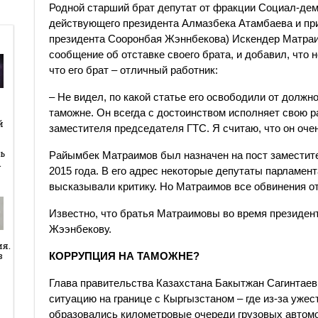
Родной старший брат депутат от фракции Социал-дем
действующего президента Алмазбека Атамбаева и при
президента Сооронбая Жэннбекова) Искендер Матраи
сообщение об отставке своего брата, и добавил, что н
что его брат – отличный работник:
– Не видел, по какой статье его освободили от должн
таможне. Он всегда с достоинством исполняет свою р
й
й
заместителя председателя ГТС. Я считаю, что он оче
ь
Райымбек Матраимов был назначен на пост заместит
…
2015 года. В его адрес некоторые депутаты парламен
высказывали критику. Но Матраимов все обвинения от
Известно, что братья Матраимовы во время президе
Жээнбекову.
ия.
КОРРУПЦИЯ НА ТАМОЖНЕ?
в
Глава правительства Казахстана Бакытжан Сагинтае
ситуацию на границе с Кыргызстаном –​ где из-за уже
образовались километровые очереди грузовых автомо