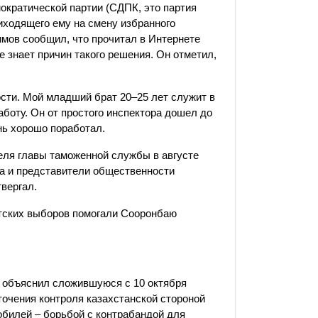
ократической партии (СДПК, это партия
ходящего ему на смену избранного
мов сообщил, что прочитал в Интернете
е знает причин такого решения. Он отметил,
ости. Мой младший брат 20–25 лет служит в
аботу. Он от простого инспектора дошел до
нь хорошо поработал.
еля главы таможенной службы в августе
та и представители общественности
вергал.
нтских выборов помогали Сооронбаю
в объяснил сложившуюся с 10 октября
сточения контроля казахстанской стороной
билей –​ борьбой с контрабандой для