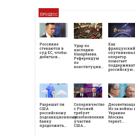
ПРОЦЕСС
Россияне
Как
Удар по
стекаются в
французски
наследию
суд ЕС, чтобы
спутниковы
Назарбаева.
добиться…
оператор
Референдум
помогает
по
поддерживат
конституции…
российскую
Разрешат ли
Соперничество
Десоветизац
США
с Россией
Из-за войны 
российскому
требует
Украине
подсанкционному
возобновления
Москва
банку
участия
теряет…
продолжить…
США…