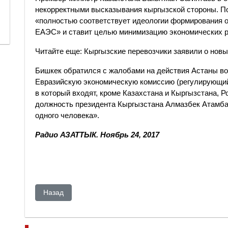
некорректными высказывания кыргызской стороны. По
«полностью соответствует идеологии формирования о
ЕАЭС» и ставит целью минимизацию экономических р
Читайте еще: Кыргызские перевозчики заявили о новы
Бишкек обратился с жалобами на действия Астаны во
Евразийскую экономическую комиссию (регулирующий 
в который входят, кроме Казахстана и Кыргызстана, 
должность президента Кыргызстана Алмазбек Атамбае
одного человека».
Радио АЗАТТЫК. Ноябрь 24, 2017
Предыдущий: Эксперт: Мирзияев будет собирать собс
Назад