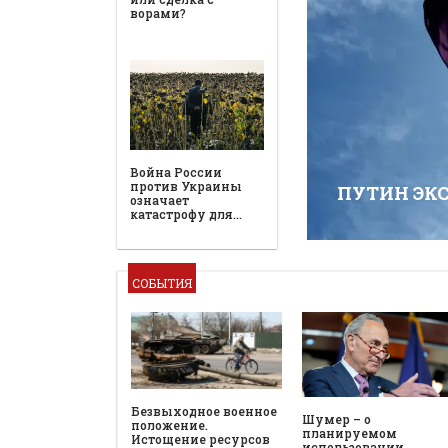
ворами?
Война России
против Украины
ПУТИН ЭК
означает
катастрофу для…
СОБЫТИЯ
Безвыходное военное
Шумер – о
положение.
планируемом
Истощение ресурсов
использовании