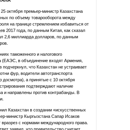
ТАНА
 25 октября премьер-министр Казахстана
нных по объему товарооборота между
роля на границе стремлением избавиться от
в 2017 года, по данным Китая, как сказал
ил 2,6 миллиарда долларов, по данным
ров.
ниях таможенного и налогового
а (ЕАЭС, в объединение входят Армения,
в подчеркнул, что Казахстан не устраивает
сотни фур, водители автотранспорта
 досмотра), а принятые с 10 октября
истрирования подтверждают наличие
ва и направлены против контрабанды. В
и.
инил Казахстан в создании «искусственных
ьер-министр Кыргызстана Сапар Исаков
 вразрез с нормами международного права.
вет заявил, что правительство считает