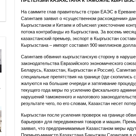
ПРЕТЕНЗИИ КАЗАХСТАНА К ТАМОЖНЕ КЫРГЫЗС
На саммите глав правительств стран ЕАЭС в Ереване
Сагинтаев заявил о «существенном расхождении» да
Кыргызстаном и Китаем и объяснил ужесточение конт
потока контрабанды из Кыргызстана. За восемь месяце
казахстанский премьер, экспорт в Кыргызстан состав
Кыргызстана – импорт составил 900 миллионов долла
Сагинтаев обвинил кыргызстанскую сторону в наруше
законодательства Евразийского экономического союз
Беларусь, Казахстан, Кыргызстан и Россия). Сагинтае
специальные препятствия на границе (где скопились 
жалуются на большие очереди и затягивание процедур
ь
текущего года меры по усилению фискального админ
нарушений таможенного и налогового законодательст
результате чего, по его словам, Казахстан несет потер
Кыргызстан после усиления проверок на границе обв
барьеров» для передвижения товаров и машин. Прем
заявил, что предпринимаемые Казахстаном меры идут
Премьер-министр Казахстана Бакытжан Сагинтаев в от