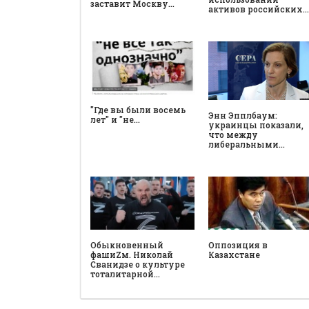
заставит Москву…
активов российских…
"Где вы были восемь
Энн Эпплбаум:
лет" и "не…
украинцы показали,
что между
либеральными…
Обыкновенный
Оппозиция в
фашиZм. Николай
Казахстане
Сванидзе о культуре
тоталитарной…