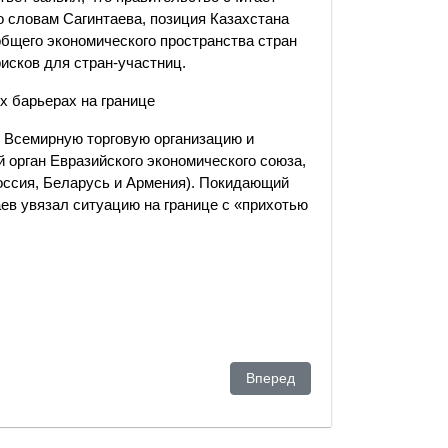
 словам Сагинтаева, позиция Казахстана
бщего экономического пространства стран
исков для стран-участниц.
х барьерах на границе
 Всемирную торговую организацию и
орган Евразийского экономического союза,
Россия, Беларусь и Армения). Покидающий
в увязал ситуацию на границе с «прихотью
твенную команду олигархов
Следующий: Споры о воде ухо
Вперед