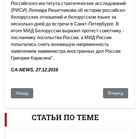
Российского института стратегических исследований
(РИСИ) Леонида Решетникова об истории российско-
белорусских отношений и белорусском языке за
несколько дней до встречи в Санкт-Петербурге. В
итоге МИД Белоруссии выразил протест советнику -
посланнику посольства России, а МИД России
попытались снять возникшую напряженность
заявлением замминистра иностранных дел России
Григория Карасина".
CA-NEWS, 27.12.2016
Предыдущий: Казахстан взял курс на политические изменен
Следующий: "За
Назад
Вперед
СТАТЬИ ПО ТЕМЕ