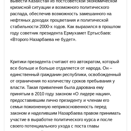
вывести Казахстан из постсоветской экономической
кризисной ситуации и возможного политического
распада, обеспечив возможность замешанного на
нефтяных доходах процветания и политической
стабильности 2000-х годов. Как выразился в прошлом
году советник президента Ермухамет Ертысбаев:
«Второго Назарбаева не будет».
Критики президента считают его автократом, который
все больше и больше отдаляется от народа. Он –
единственный гражданин республики, освобожденный
от ограничения по количеству сроков пребывания у
власти. Такая привиления была дарована ему
принятым в 2010 году законом «О лидере нации»,
предоставившим лично президенту и членам его
семьи пожизненную неприкосновенность перед
законом и наделившим Назарбаева правом принимать
участие в выработке политического курса и после
своего потенциального ухода с поста главы