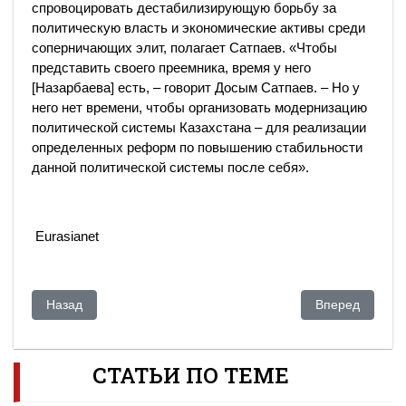
спровоцировать дестабилизирующую борьбу за
политическую власть и экономические активы среди
соперничающих элит, полагает Сатпаев. «Чтобы
представить своего преемника, время у него
[Назарбаева] есть, – говорит Досым Сатпаев. – Но у
него нет времени, чтобы организовать модернизацию
политической системы Казахстана – для реализации
определенных реформ по повышению стабильности
данной политической системы после себя».
Eurasianet
Предыдущий: "Соглашение свое отработало"
Следующий: Ме
Назад
Вперед
СТАТЬИ ПО ТЕМЕ