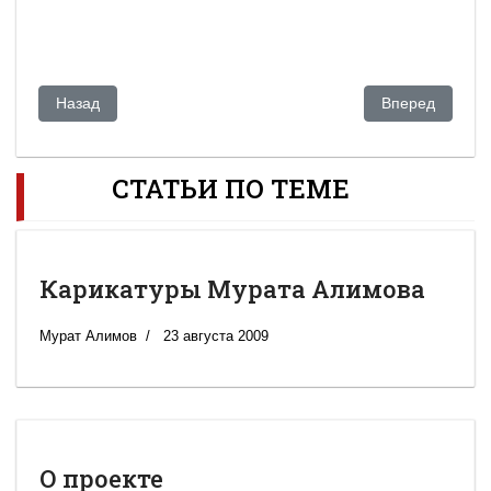
Предыдущий: Карикатуры Мурата Алимова
Следующий: О 
Назад
Вперед
СТАТЬИ ПО ТЕМЕ
Карикатуры Мурата Алимова
Мурат Алимов
23 августа 2009
О проекте