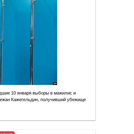
шие 10 января выборы в мажилис и
кежан Кажегельдин, получивший убежище