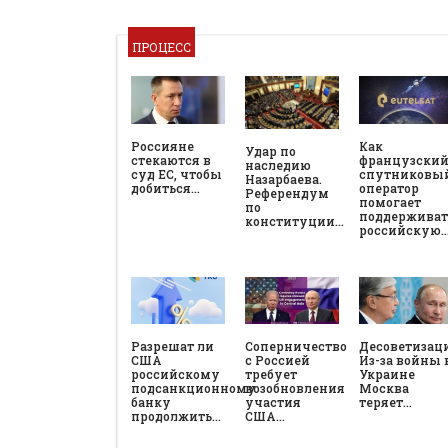
ПРОЦЕСС
Россияне
Как
Удар по
стекаются в
французски
наследию
суд ЕС, чтобы
спутниковы
Назарбаева.
добиться…
оператор
Референдум
помогает
по
поддерживат
конституции…
российскую
Разрешат ли
Соперничество
Десоветизац
США
с Россией
Из-за войны 
российскому
требует
Украине
подсанкционному
возобновления
Москва
банку
участия
теряет…
продолжить…
США…