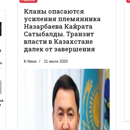
Featured
Кланы опасаются
усиления племянника
Назарбаева Кайрата
Сатыбалды. Транзит
власти в Казахстане
й
далек от завершения
й
K-News
21 июля 2020
ь
…
ия.
в