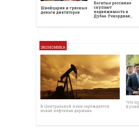
Богатые россияне
скупают
Швейцария и грязные
недвижимость в
деньги диктаторов
Дубае. Рекордная…
ЭКОНОМИКА
Что п
В Центральной Азии зарождается
Кулиб
новая нефтяная держава