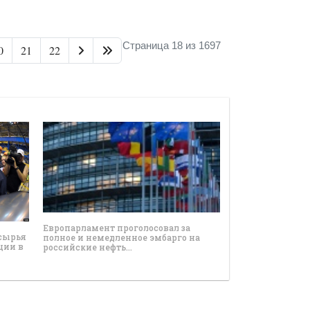
Страница 18 из 1697
0
21
22
Европарламент проголосовал за
 сырья
полное и немедленное эмбарго на
ции в
российские нефть…