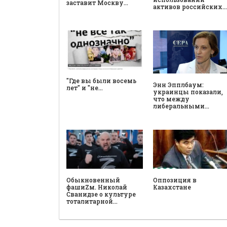
заставит Москву…
активов российских…
"Где вы были восемь
Энн Эпплбаум:
лет" и "не…
украинцы показали,
что между
либеральными…
Обыкновенный
Оппозиция в
фашиZм. Николай
Казахстане
Сванидзе о культуре
тоталитарной…