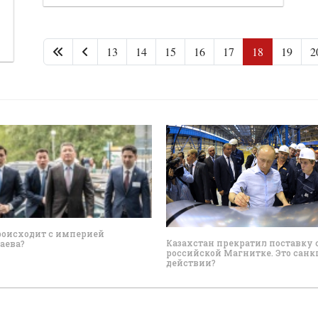
13
14
15
16
17
18
19
2
роисходит с империей
Казахстан прекратил поставку
аева?
российской Магнитке. Это санк
действии?