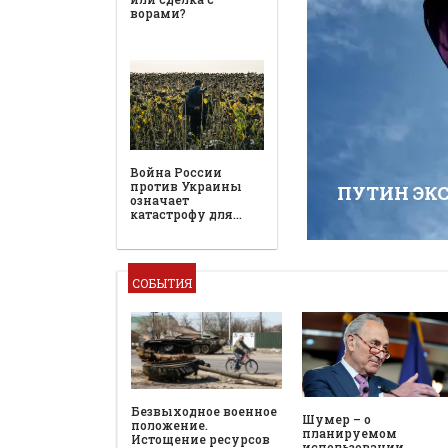
ворами?
Война России
против Украины
ПУТИН ЭК
означает
катастрофу для…
СОБЫТИЯ
Безвыходное военное
Шумер – о
положение.
планируемом
Истощение ресурсов
использовании