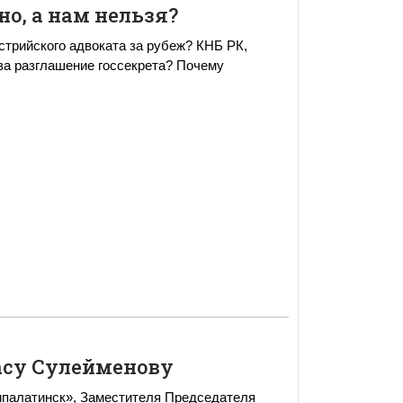
о, а нам нельзя?
встрийского адвоката за рубеж? КНБ РК,
за разглашение госсекрета? Почему
асу Сулейменову
ипалатинск», Заместителя Председателя