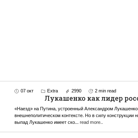
07 окт
Extra
2990
2 min read
Лукашенко как лидер рос
«Наезд» на Путина, устроенный Александром Лукашенко,
внешнеполитическом контексте. Но в силу конструкции 
выпад Лукашенко имеет ско
...
read more..