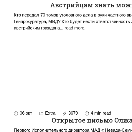
Австрийцам знать можн
Кто передал 70 томов уголовного дела в руки частного а
Генпрокуратура, МВД? Кто будет нести ответственность 
австрийским граждана
...
read more..
06 окт
Extra
3679
4 min read
Открытое письмо Олж
Первого Исполнительного директора МАД « Невада-Сем