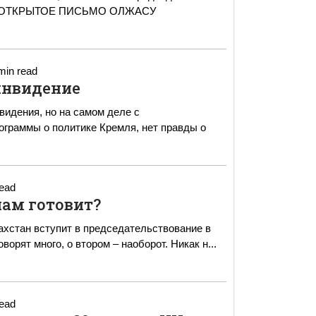
min read
инвидение
видения, но на самом деле с
ограммы о политике Кремля, нет правды о
read
ам готовит?
ахстан вступит в председательствование в
м Таможенного союза. О первом говорят много, о втором – наоборот. Никак н
...
read