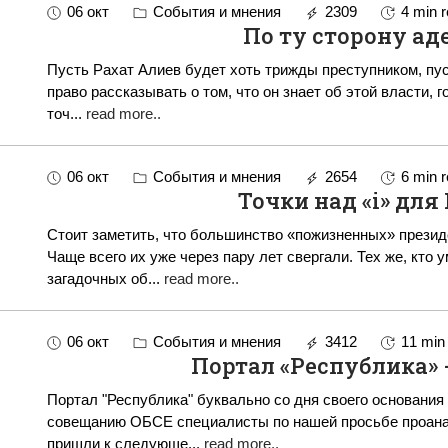
06 окт
События и мнения
2309
4 min 
По ту сторону ад
Пусть Рахат Алиев будет хоть трижды преступником, пус
право рассказывать о том, что он знает об этой власти, г
точ
...
read more..
06 окт
События и мнения
2654
6 min 
Точки над «i» для
Стоит заметить, что большинство «пожизненных» презид
Чаще всего их уже через пару лет свергали. Тех же, кто 
загадочных об
...
read more..
06 окт
События и мнения
3412
11 min
Портал «Республика» 
Портал "Республика" буквально со дня своего основани
совещанию ОБСЕ специалисты по нашей просьбе проанал
пришли к следующе
...
read more..