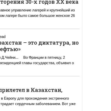
торения 30-х годов XX века
лавное управление лагерей и крупнейший из
ком лагере было самое большое женское 26
read
азахстан – это диктатура, но
нефтью»
ции в пятницу, 2
езиденцией главы государства, объявил о
рилетел в Казахстан,
 в Европу для прохождения экстренного
 страдает сердечным заболеванием. Вот уже