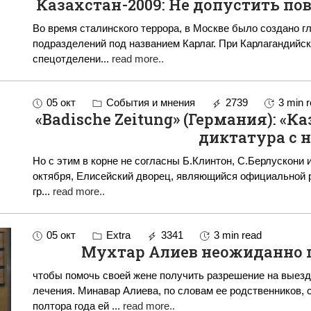
Казахстан-2009: Не допустить пов
Во время сталинского террора, в Москве было создано г
подразделений под названием Карлаг. При Карлагандийс
спецотделени
...
read more..
05 окт
События и мнения
2739
3 min 
«Badische Zeitung» (Германия): «К
диктатура с 
Но с этим в корне не согласны Б.Клинтон, С.Берлускони и Д.Чейни... Во Фран
октября, Елисейский дворец, являющийся официальной р
гр
...
read more..
05 окт
Extra
3341
3 min read
Мухтар Алиев неожиданно п
чтобы помочь своей жене получить разрешение на выезд
лечения. Минавар Алиева, по словам ее родственников,
полтора года ей
...
read more..