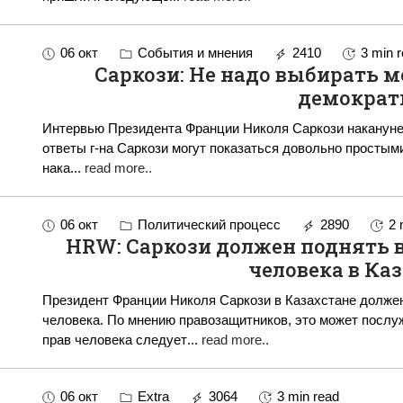
06 окт
События и мнения
2410
3 min 
Саркози: Не надо выбирать 
демократ
Интервью Президента Франции Николя Саркози накануне 
ответы г-на Саркози могут показаться довольно простыми... Президент Франции Николя С
нака
...
read more..
06 окт
Политический процесс
2890
2 
HRW: Саркози должен поднять в
человека в Ка
Президент Франции Николя Саркози в Казахстане должен
человека. По мнению правозащитников, это может послу
прав человека следует
...
read more..
06 окт
Extra
3064
3 min read