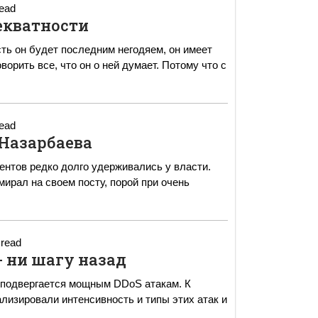
read
екватности
ть он будет последним негодяем, он имеет
оворить все, что он о ней думает. Потому что с
read
 Назарбаева
ентов редко долго удерживались у власти.
умирал на своем посту, порой при очень
 read
- ни шагу назад
я подвергается мощным DDoS атакам. К
изировали интенсивность и типы этих атак и