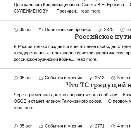
Центрального Координационного Совета В.Н. Ерохина ОТКРЫТОЕ ПИСЬМО ОЛЖАСУ
СУЛЕЙМЕНОВУ Президен
...
read more..
05 окт
Политический процесс
2875
5 
Российское пут
В России только создается впечатление свободного теле
государственных телеканалов исчезли аналитические пр
российско-грузинской войне,
...
read more..
05 окт
События и мнения
2513
5 min 
Что ТС грядущий н
Через три месяца должно свершиться два события – Каз
ОБСЕ и станет члено
read more..
05 окт
События и мнения
2771
4 min 