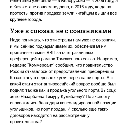
Репетиции уже были — в Белоруссии — в 2006 году, а
в Казахстане совсем недавно, в 2016 году, когда на
протесты против продажи земли китайцам вышли все
крупные города.
Уже в союзах не с союзниками
Надо понимать, что эти страны нам уже не союзники,
и мы сейчас подкармливаем их, обеспечивая им
приличные темпы ВВП за счет различных
преференций в рамках Таможенного союза. Например,
недавно "Коммерсант" сообщил, что правительство
России отказалось от предоставления преференций
Казахстану в перевалке угля через наши порты. А с
какой стати этот антироссийский вопрос вообще был
поднят, так же как и продажа угольного порта Высоцк
зятю Назарбаева Тимуру Кулибаеву? По экспорту
спохватились благодаря консолидированной позиции
угольщиков, но порт продан. И сколько еще таких
договоров находится на рассмотрении у
правительства?