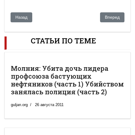
Предыдущий: Конфуз с цифрами. Куда "растет" казахстанс
Следующий: Ка
Назад
Вперед
СТАТЬИ ПО ТЕМЕ
Молния: Убита дочь лидера
профсоюза бастующих
нефтяников (часть 1) Убийством
занялась полиция (часть 2)
guljan.org
26 августа 2011