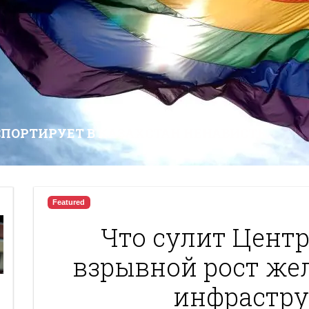
СПОРТИРУЕТ В КАЗАХСТАН НЕНАВИСТЬ
Featured
Что сулит Цент
взрывной рост же
инфрастру