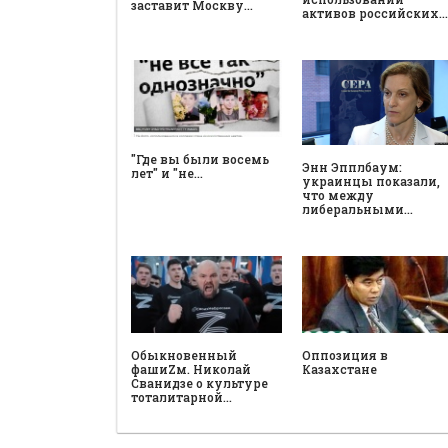
заставит Москву…
активов российских…
"Где вы были восемь
Энн Эпплбаум:
лет" и "не…
украинцы показали,
что между
либеральными…
Обыкновенный
Оппозиция в
фашиZм. Николай
Казахстане
Сванидзе о культуре
тоталитарной…