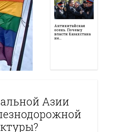
ральной Азии
лезнодорожной
ктуры?