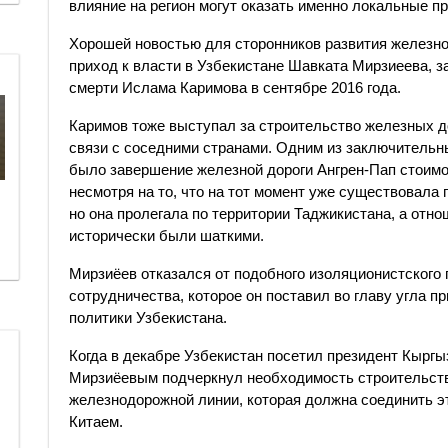
влияние на регион могут оказать именно локальные п
Хорошей новостью для сторонников развития железно
приход к власти в Узбекистане Шавката Мирзиеева, з
смерти Ислама Каримова в сентябре 2016 года.
Каримов тоже выступал за строительство железных до
связи с соседними странами. Одним из заключитель
было завершение железной дороги Ангрен-Пап стоим
несмотря на то, что на тот момент уже существовала 
но она пролегала по территории Таджикистана, а отн
исторически были шаткими.
Мирзиёев отказался от подобного изоляционистского 
сотрудничества, которое он поставил во главу угла 
политики Узбекистана.
Когда в декабре Узбекистан посетил президент Кыргы
Мирзиёевым подчеркнул необходимость строительст
железнодорожной линии, которая должна соединить эт
Китаем.