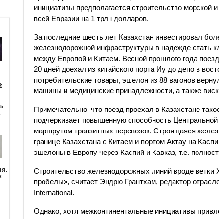
инициативы предполагается строительство морской и
всей Евразии на 1 трлн долларов.
За последние шесть лет Казахстан инвестировал бол
железнодорожной инфраструктуры в надежде стать к
между Европой и Китаем. Весной прошлого года поезд
20 дней доехал из китайского порта Иу до депо в вос
й
потребительские товары, эшелон из 88 вагонов верну
й
машины и медицинские принадлежности, а также виски
ь
Примечательно, что поезд проехал в Казахстане такое 
…
подчеркивает повышенную способность Центральной 
маршрутом транзитных перевозок. Строящаяся желез
границе Казахстана с Китаем и портом Актау на Касп
эшелоны в Европу через Каспий и Кавказ, т.е. полнос
ия.
Строительство железнодорожных линий вроде ветки Х
в
пробелы», считает Эндрю Грантхам, редактор отрасле
International.
Однако, хотя межконтинентальные инициативы привл