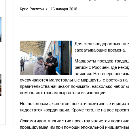
Крис Риклтон
16 января 2018
Для железнодорожных энту
захватывающие времена.
Маршруты поездов традици
регион с Россией, где неко
влияния. Но теперь все из
очерчиваются магистральные маршруты с востока на 
правительства начинают понимать, насколько небол
помочь их странам вырваться из изоляции.
Но, по словам экспертов, все эти позитивные инициа
недостаток координации. Кроме того, не на все проек
Локомотивом многих этих проектов является политиче
проецируемая им при помощи эпохальной инициативы 