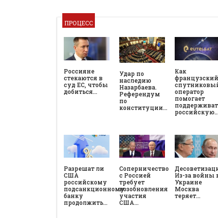
ПРОЦЕСС
Россияне
Как
Удар по
стекаются в
французски
наследию
суд ЕС, чтобы
спутниковы
Назарбаева.
добиться…
оператор
Референдум
помогает
по
поддерживат
конституции…
российскую
Разрешат ли
Соперничество
Десоветизац
США
с Россией
Из-за войны 
российскому
требует
Украине
подсанкционному
возобновления
Москва
банку
участия
теряет…
продолжить…
США…