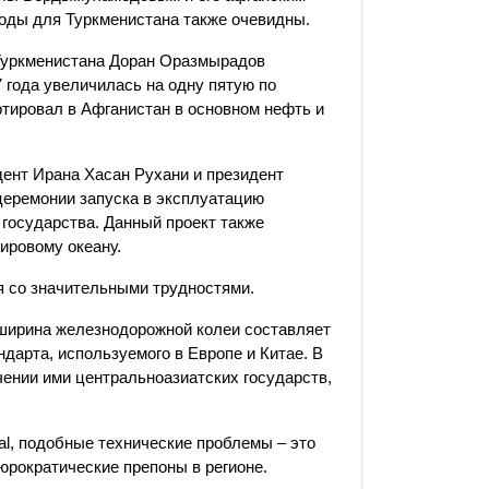
годы для Туркменистана также очевидны.
 Туркменистана Доран Оразмырадов
7 года увеличилась на одну пятую по
тировал в Афганистан в основном нефть и
дент Ирана Хасан Рухани и президент
церемонии запуска в эксплуатацию
 государства. Данный проект также
ировому океану.
я со значительными трудностями.
 ширина железнодорожной колеи составляет
ндарта, используемого в Европе и Китае. В
чении ими центральноазиатских государств,
onal, подобные технические проблемы – это
юрократические препоны в регионе.