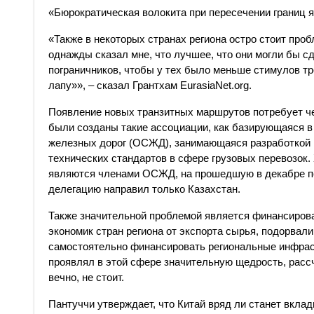
«Бюрократическая волокита при пересечении границ я
«Также в некоторых странах региона остро стоит про
однажды сказал мне, что лучшее, что они могли бы с
пограничников, чтобы у тех было меньше стимулов т
лапу»», – сказал Грантхам EurasiaNet.org.
Появление новых транзитных маршрутов потребует че
были созданы такие ассоциации, как базирующаяся 
железных дорог (ОСЖД), занимающаяся разработкой 
технических стандартов в сфере грузовых перевозок.
являются членами ОСЖД, на прошедшую в декабре 
делегацию направил только Казахстан.
Также значительной проблемой является финансиров
экономик стран региона от экспорта сырья, подорвал
самостоятельно финансировать региональные инфраст
проявлял в этой сфере значительную щедрость, расс
вечно, не стоит.
Пантуччи утверждает, что Китай вряд ли станет вкл