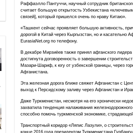
Раффаэлло Пантуччи, научный сотрудник британского ин
считает большую открытость Узбекистана «ключевым
связей], который пришелся очень по нраву Китаю».
«Ташкент сейчас проявляет большую активность, при
дорогой в Китай через Кыргызстан, но и касательно А
EurasiaNet.org по телефону.
В декабре Мирзиёев также принял афганского лидера
достигнута договоренность о завершении строительс
Мазари-Шариф, к югу от узбекской границы, через го
Афганистана.
Эта железная дорога ближе свяжет Афганистан с Цент
ь
выход к Персидскому заливу через Афганистан и Ира
Даже Туркменистан, несмотря на его хронически недо
захватила тенденция налаживания железнодорожного 
способно помочь туркменской экономике, страдающей 
Транспортный коридор «Ляпис Лазули», о строительс
конце 2016 года президентом Туркменистана Гурбан