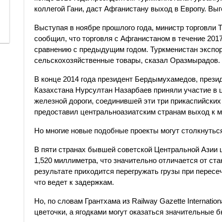
коллегой Гани, даст Афганистану выход в Европу. Вы
Выступая в ноябре прошлого года, министр торговли
сообщил, что торговля с Афганистаном в течение 201
сравнению с предыдущим годом. Туркменистан экспор
сельскохозяйственные товары, сказал Оразмырадов.
В конце 2014 года президент Бердымухамедов, прези
Казахстана Нурсултан Назарбаев приняли участие в 
железной дороги, соединившей эти три прикаспийских
предоставил центральноазиатским странам выход к м
Но многие новые подобные проекты могут столкнутьс
В пяти странах бывшей советской Центральной Азии
1,520 миллиметра, что значительно отличается от ста
результате приходится перегружать грузы при пересе
что ведет к задержкам.
Но, по словам Грантхама из Railway Gazette Internati
цветочки, а ягодками могут оказаться значительные б