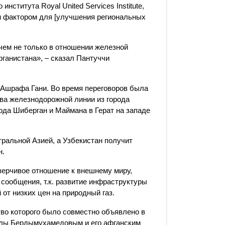
ститута Royal United Services Institute,
 фактором для [улучшения региональных
чем не только в отношении железной
фганистана», – сказал Пантуччи
 Ашрафа Гани. Во время переговоров была
тва железнодорожной линии из города
рода Шиберган и Маймана в Герат на западе
ральной Азией, а Узбекистан получит
н.
верчивое отношение к внешнему миру,
сообщения, т.к. развитие инфраструктуры
от низких цен на природный газ.
тво которого было совместно объявлено в
гулы Бердымухамедовым и его афганским