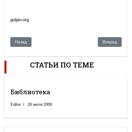
guljan.org
Предыдущий: Борьба с режимом – «не наш профиль»
Следующий: Б
Назад
Вперед
СТАТЬИ ПО ТЕМЕ
Библиотека
Editor
20 июля 2009