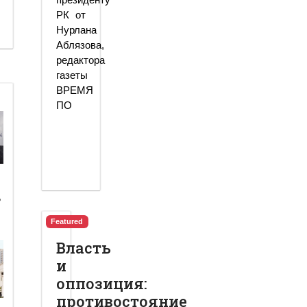
РК от
Нурлана
Аблязова,
редактора
газеты
ВРЕМЯ
ПО
ь
Featured
Власть
и
оппозиция:
противостояние