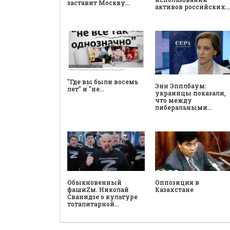
заставит Москву…
активов российских…
"Где вы были восемь
Энн Эпплбаум:
лет" и "не…
украинцы показали,
что между
либеральными…
Обыкновенный
Оппозиция в
фашиZм. Николай
Казахстане
Сванидзе о культуре
тоталитарной…