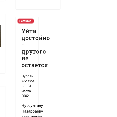
Featured
Уйти
достойно
-
другого
не
остается
Нурлан
Аблязов
31
марта
2002
Нурсултану
Назарбаеву,
президенту