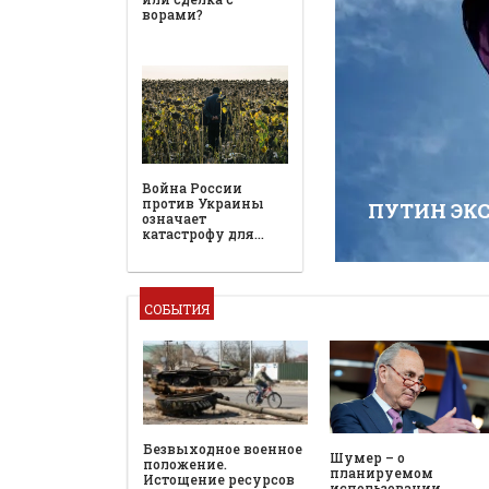
ворами?
Война России
против Украины
ПУТИН ЭК
означает
катастрофу для…
СОБЫТИЯ
Безвыходное военное
Шумер – о
положение.
планируемом
Истощение ресурсов
использовании