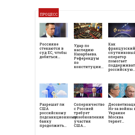
ПРОЦЕСС
Россияне
Как
Удар по
стекаются в
французски
наследию
суд ЕС, чтобы
спутниковы
Назарбаева.
добиться…
оператор
Референдум
помогает
по
поддерживат
конституции…
российскую
Разрешат ли
Соперничество
Десоветизац
США
с Россией
Из-за войны 
российскому
требует
Украине
подсанкционному
возобновления
Москва
банку
участия
теряет…
продолжить…
США…