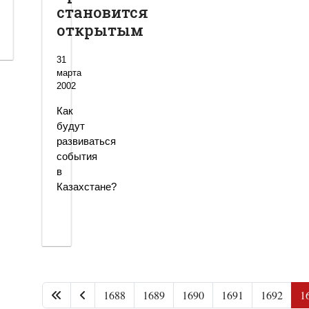
становится
открытым
31
марта
2002
Как
будут
развиваться
события
в
Казахстане?
1688
1689
1690
1691
1692
1