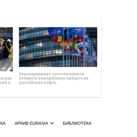
Европарламент проголосовал за
 сырья
полное и немедленное эмбарго на
ции в
российские нефть…
КА
АРХИВ EURASIA
БИБЛИОТЕКА