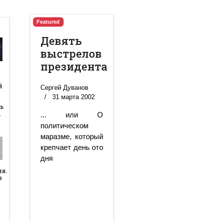
Featured
Девять
выстрелов
президента
й
й
Сергей Дуванов
31 марта 2002
ь
…
... или О
политическом
маразме, который
крепчает день ото
дня
ия.
в